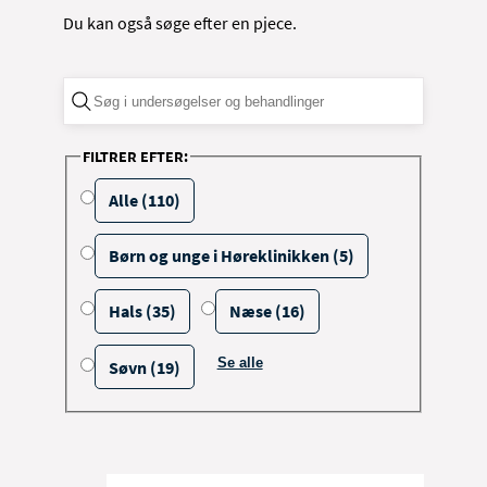
Du kan også søge efter en pjece.
FILTRER EFTER:
Alle (110)
Børn og unge i Høreklinikken (5)
Hals (35)
Næse (16)
Se alle
Søvn (19)
filtrerings muligheder