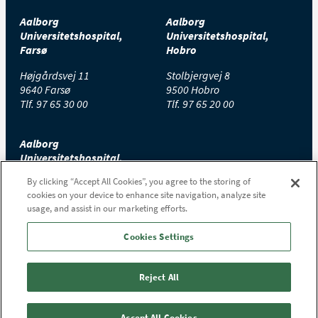
Aalborg
Aalborg
Universitetshospital,
Universitetshospital,
Farsø
Hobro
Højgårdsvej 11
Stolbjergvej 8
9640 Farsø
9500 Hobro
Tlf.
97 65 30 00
Tlf.
97 65 20 00
Aalborg
Universitetshospital,
Thisted
By clicking “Accept All Cookies”, you agree to the storing of
cookies on your device to enhance site navigation, analyze site
Højtoftevej 2
usage, and assist in our marketing efforts.
7700 Thisted
Tlf.
97 65 00 00
Cookies Settings
Reject All
Accept All Cookies