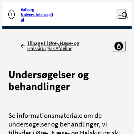
Luk naviga
Udfør søgning
Aalborg
Åben nav
Universitetshospit
Gå til forsiden
al
Tilbage
Tilbage til Øre-, Næse- og
Halskirurgisk Afdeling
Undersøgelser og
behandlinger
Se informationsmateriale om de
undersøgelser og behandlinger, vi
tilbyder i Øre-, Næse- og Halskirurgisk