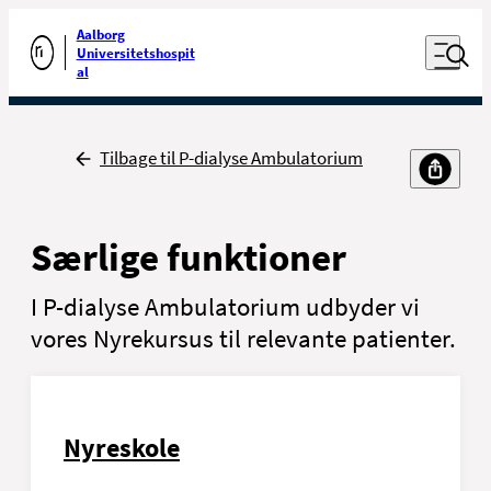
Luk naviga
Udfør søgning
Aalborg
Åben nav
Universitetshospit
Gå til forsiden
al
Tilbage
Tilbage til P-dialyse Ambulatorium
Særlige funktioner
I P-dialyse Ambulatorium udbyder vi
vores Nyrekursus til relevante patienter.
Nyreskole