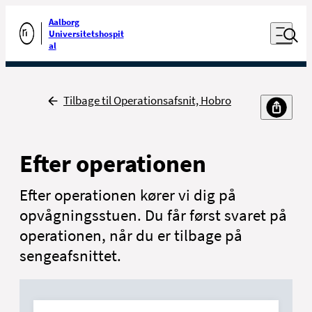
Luk naviga
Udfør søgning
Aalborg
Åben nav
Universitetshospit
Gå til forsiden
al
Tilbage
Tilbage til Operationsafsnit, Hobro
Efter operationen
Efter operationen kører vi dig på
opvågningsstuen. Du får først svaret på
operationen, når du er tilbage på
sengeafsnittet.