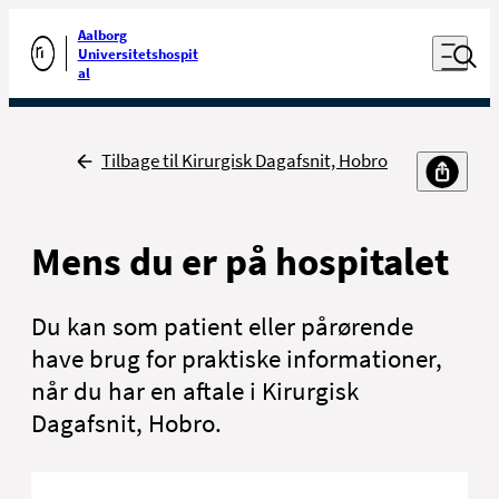
Luk naviga
Udfør søgning
Aalborg
Åben nav
Universitetshospit
Gå til forsiden
al
Tilbage
Tilbage til Kirurgisk Dagafsnit, Hobro
Mens du er på hospitalet
Du kan som patient eller pårørende
have brug for praktiske informationer,
når du har en aftale i Kirurgisk
Dagafsnit, Hobro.