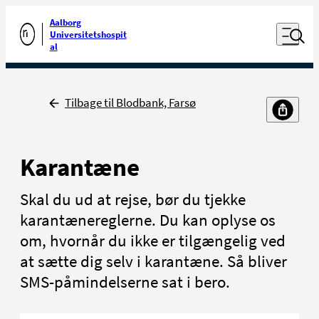
Luk naviga
Udfør søgning
Aalborg
Åben nav
Universitetshospit
Gå til forsiden
al
Tilbage
Tilbage til Blodbank, Farsø
Karantæne
Skal du ud at rejse, bør du tjekke
karantænereglerne. Du kan oplyse os
om, hvornår du ikke er tilgængelig ved
at sætte dig selv i karantæne. Så bliver
SMS-påmindelserne sat i bero.