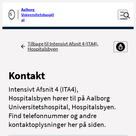
Luk naviga
Udfør søgning
Aalborg
Åben nav
Universitetshospit
Gå til forsiden
al
Tilbage
Tilbage til Intensivt Afsnit 4 (ITA4),
Hospitalsbyen
Kontakt
Intensivt Afsnit 4 (ITA4),
Hospitalsbyen hører til på Aalborg
Universitetshospital, Hospitalsbyen.
Find telefonnummer og andre
kontaktoplysninger her på siden.