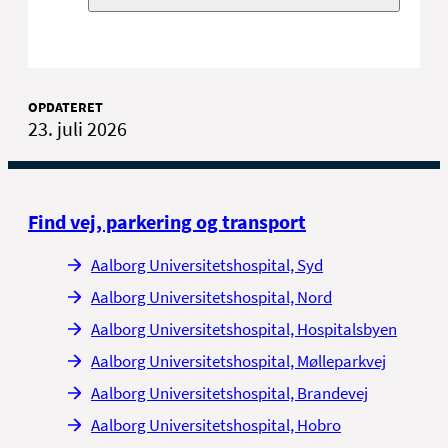
Hovedreglen er, at du selv sørger for og
betaler din befordring. Du kan dog blive
bevilget befordring eller få udbetalt
OPDATERET
befordringsgodtgørelse, hvis du opfylder
23. juli 2026
reglerne for det.
Læs reglerne for befordring og
befordringsgodtgørelse
Find vej, parkering og transport
Aalborg Universitetshospital, Syd
Aalborg Universitetshospital, Nord
Aalborg Universitetshospital, Hospitalsbyen
Aalborg Universitetshospital, Mølleparkvej
Aalborg Universitetshospital, Brandevej
Aalborg Universitetshospital, Hobro