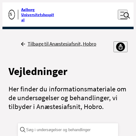
Luk naviga
Udfør søgning
Aalborg
Åben nav
Universitetshospit
Gå til forsiden
al
Tilbage
Tilbage til Anæstesiafsnit, Hobro
Vejledninger
Her finder du informationsmateriale om
de undersøgelser og behandlinger, vi
tilbyder i Anæstesiafsnit, Hobro.