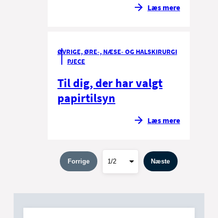
Læs mere
ØVRIGE, ØRE-, NÆSE- OG HALSKIRURGI
PJECE
Til dig, der har valgt
papirtilsyn
Læs mere
Forrige
Næste