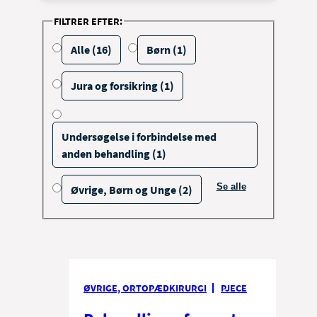
FILTRER EFTER:
Alle (16)
Børn (1)
Jura og forsikring (1)
Undersøgelse i forbindelse med
anden behandling (1)
Se alle
Øvrige, Børn og Unge (2)
filtrerings muligheder
ØVRIGE, ORTOPÆDKIRURGI
PJECE