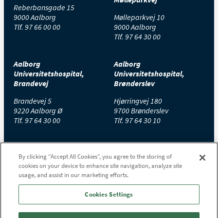
Reberbansgade 15
9000 Aalborg
Mølleparkvej 10
Tlf.
97 66 00 00
9000 Aalborg
Tlf.
97 64 30 00
Aalborg
Aalborg
Universitetshospital,
Universitetshospital,
Brandevej
Brønderslev
Brandevej 5
Hjørringvej 180
9220 Aalborg Ø
9700 Brønderslev
Tlf.
97 64 30 00
Tlf.
97 64 30 10
Aalborg
Aalborg
By clicking “Accept All Cookies”, you agree to the storing of
Universitetshospital,
Universitetshospital,
cookies on your device to enhance site navigation, analyze site
Farsø
Hobro
usage, and assist in our marketing efforts.
Højgårdsvej 11
Stolbjergvej 8
9640 Farsø
9500 Hobro
Cookies Settings
Tlf.
97 65 30 00
Tlf.
97 65 20 00