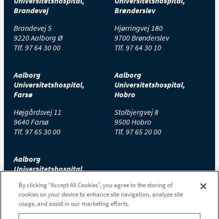
Universitetshospital,
Universitetshospital,
Brandevej
Brønderslev
Brandevej 5
Hjørringvej 180
9220 Aalborg Ø
9700 Brønderslev
Tlf.
97 64 30 00
Tlf.
97 64 30 10
Aalborg
Aalborg
Universitetshospital,
Universitetshospital,
Farsø
Hobro
Højgårdsvej 11
Stolbjergvej 8
9640 Farsø
9500 Hobro
Tlf.
97 65 30 00
Tlf.
97 65 20 00
Aalborg
Universitetshospital,
Thisted
By clicking “Accept All Cookies”, you agree to the storing of
cookies on your device to enhance site navigation, analyze site
Højtoftevej 2
usage, and assist in our marketing efforts.
7700 Thisted
Tlf.
97 65 00 00