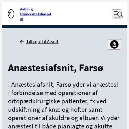
Luk naviga
Udfør søgning
Aalborg
Åben nav
Universitetshospit
Gå til forsiden
al
Tilbage
Tilbage til Afsnit
Anæstesiafsnit, Farsø
I Anæstesiafsnit, Farsø yder vi anæstesi
i forbindelse med operationer af
ortopædkirurgiske patienter, fx ved
udskiftning af knæ og hofter samt
operationer af skuldre og albuer. Vi yder
anæstesi til både planlagte og akutte