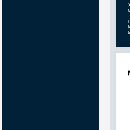
9
M
H
f
t