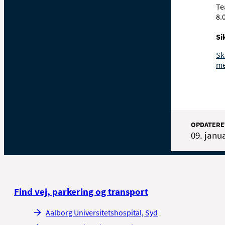
Te
8.
Si
Sk
me
OPDATERE
09. janu
Find vej, parkering og transport
Aalborg Universitetshospital, Syd