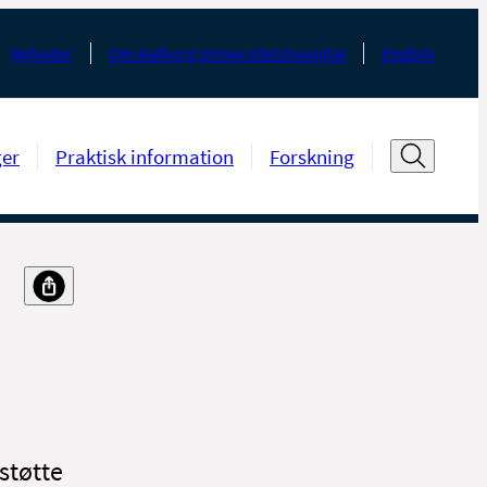
Nyheder
Om Aalborg Universitetshospital
English
ger
Praktisk information
Forskning
støtte