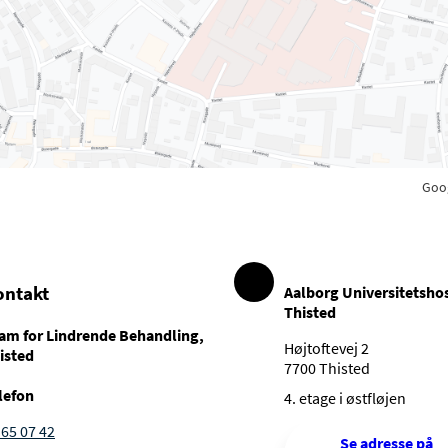
Goo
ontakt
Aalborg Universitetshos
Thisted
am for Lindrende Behandling,
Højtoftevej 2
isted
7700 Thisted
lefon
4. etage i østfløjen
 65 07 42
Se adresse på