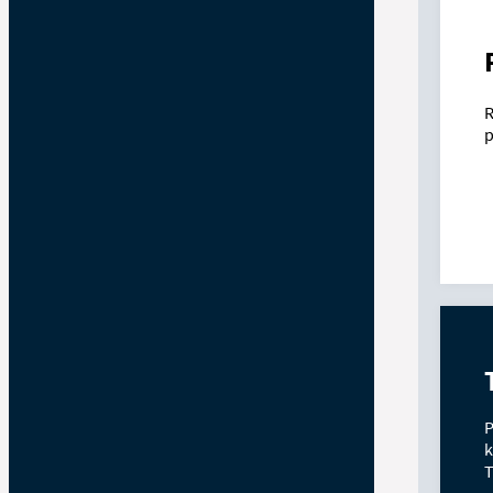
R
p
P
k
T