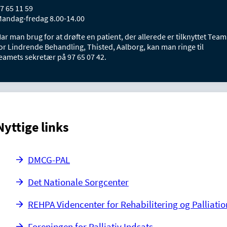
7 65 11 59
andag-fredag 8.00-14.00
ar man brug for at drøfte en patient, der allerede er tilknyttet Team
or Lindrende Behandling, Thisted, Aalborg, kan man ringe til
eamets sekretær på 97 65 07 42.
Nyttige links
DMCG-PAL
Det Nationale Sorgcenter
REHPA Videncenter for Rehabilitering og Palliatio
Foreningen for Palliativ Indsats