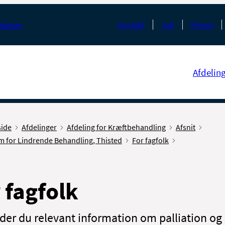
Kontakt
Job
Presse
faglige
Afdelin
side
Afdelinger
Afdeling for Kræftbehandling
Afsnit
m for Lindrende Behandling, Thisted
For fagfolk
 fagfolk
nder du relevant information om palliation og 