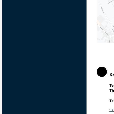
K
Te
Th
Te
97