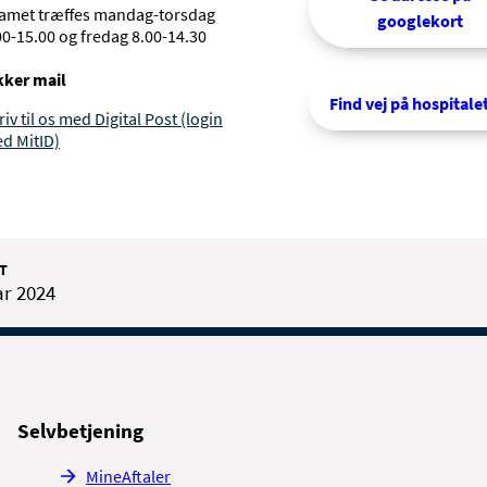
amet træffes mandag-torsdag
googlekort
00-15.00 og fredag 8.00-14.30
kker mail
Find vej på hospitale
riv til os med Digital Post (login
d MitID)
T
ar 2024
Selvbetjening
MineAftaler