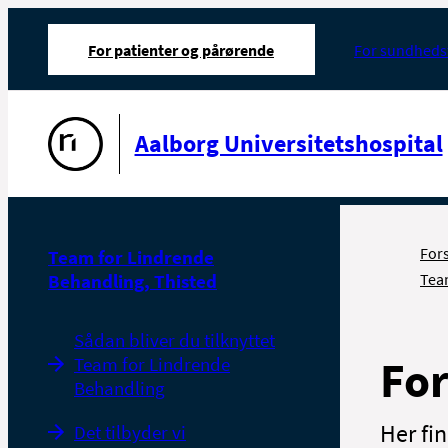
For patienter og pårørende
For sundheds
Gå til forsiden
Aalborg Universitetshospital
For
Team for Lindrende
Behandling, Thisted
Tea
Sådan bliver du tilknyttet
For
Team for Lindrende
Behandling
Her fi
Det tilbyder vi