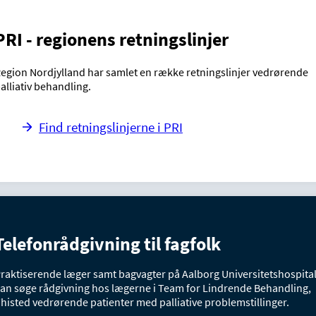
PRI - regionens retningslinjer
egion Nordjylland har samlet en række retningslinjer vedrørende
alliativ behandling.
Find retningslinjerne i PRI
Telefonrådgivning til fagfolk
raktiserende læger samt bagvagter på Aalborg Universitetshospita
an søge rådgivning hos lægerne i Team for Lindrende Behandling,
histed vedrørende patienter med palliative problemstillinger.