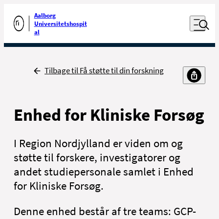
Luk naviga
Udfør søgning
Aalborg
Åben nav
Universitetshospit
Gå til forsiden
al
Tilbage
Tilbage til Få støtte til din forskning
Enhed for Kliniske Forsøg
I Region Nordjylland er viden om og
støtte til forskere, investigatorer og
andet studiepersonale samlet i Enhed
for Kliniske Forsøg.
Denne enhed består af tre teams: GCP-