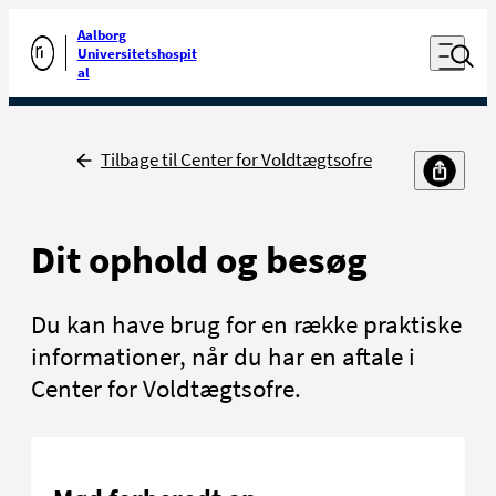
Luk naviga
Udfør søgning
Aalborg
Åben nav
Universitetshospit
Gå til forsiden
al
Tilbage
Tilbage til Center for Voldtægtsofre
Dit ophold og besøg
Du kan have brug for en række praktiske
informationer, når du har en aftale i
Center for Voldtægtsofre
.