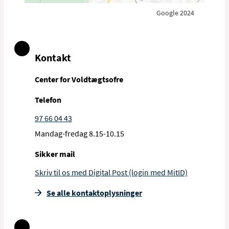
Se klagemuligheder
den måde kan vi mindske risikoen for, at
andre patienter kommer til skade eller får
Google 2024
en dårlig oplevelse.
På Region Nordjyllands hjemmeside kan du
læse mere om utilsigtede hændelser, og
Kontakt
hvordan du rapporterer dem.
Center for Voldtægtsofre
Læs mere om utilsigtede hændelser og
hvordan du rapporterer dem (rn.dk)
Telefon
97 66 04 43
Mandag-fredag 8.15-10.15
Sikker mail
Skriv til os med Digital Post (login med MitID)
Se alle kontakt­oplysninger