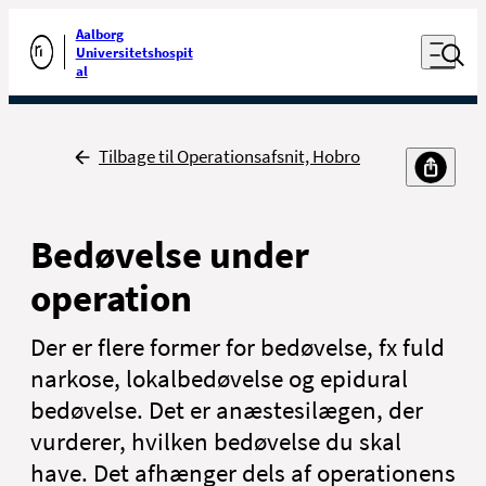
Luk naviga
Udfør søgning
Aalborg
Åben nav
Universitetshospit
Gå til forsiden
al
Tilbage
Tilbage til Operationsafsnit, Hobro
Bedøvelse under
operation
Der er flere former for bedøvelse, fx fuld
narkose, lokalbedøvelse og epidural
bedøvelse. Det er anæstesilægen, der
vurderer, hvilken bedøvelse du skal
have. Det afhænger dels af operationens