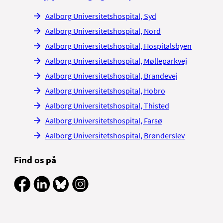
Vi træffes bedst: M
Aalborg Universitetshospital, Syd
Det er godt at aflas
Aalborg Universitetshospital, Nord
Aalborg Universitetshospital, Hospitalsbyen
4. Spis sund kos
Aalborg Universitetshospital, Mølleparkvej
For at såret kan hele,
Aalborg Universitetshospital, Brandevej
Protein.
Protein
Aalborg Universitetshospital, Hobro
velassorterede
Fedt.
Det sunde 
Aalborg Universitetshospital, Thisted
Vitaminer.
Tag d
Aalborg Universitetshospital, Farsø
Væske.
Drik 1-1
Aalborg Universitetshospital, Brønderslev
5. Undgå rygnin
Find os på
Rygning hæmmer sårhe
såret.
6. Undgå alkoho