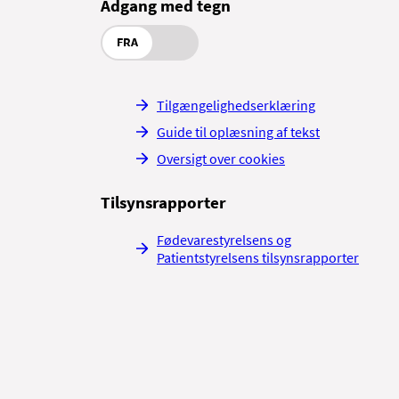
Adgang med tegn
 gange i løbet af dagen.
FRA
Tilgængelighedserklæring
 en varieret kost.
Guide til oplæsning af tekst
eindrikke eller købe dem i
Oversigt over cookies
do.
Tilsynsrapporter
Fødevarestyrelsens og
Patientstyrelsens tilsynsrapporter
porten af ilt og næring til