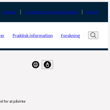
Nyheder
Om Aalborg Universitetshospital
English
ger
Praktisk information
Forskning
d for at påvirke