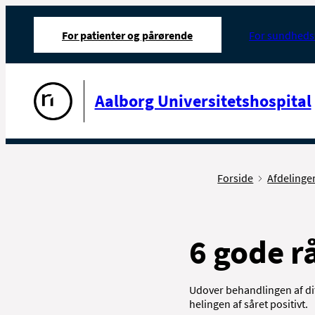
For patienter og pårørende
For sundheds
Gå til forsiden
Aalborg Universitetshospital
Forside
Afdelinge
6 gode rå
Udover behandlingen af dit
helingen af såret positivt.