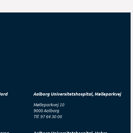
 såret, og som modvirker de
Nord
Aalborg Universitetshospital, Mølleparkvej
Mølleparkvej 10
9000 Aalborg
Tlf.
97 64 30 00
Farsø
Aalborg Universitetshospital, Hobro