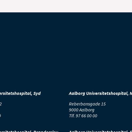
eling, da alkohol modvirker dannelsen af de proteiner, der lukker
enheder fra såret. Derved er der større risiko for infektion i såret.
rsitetshospital, Syd
Aalborg Universitetshospital, 
2
Reberbansgade 15
9000 Aalborg
0
Tlf.
97 66 00 00
rsitetshospital, Brønderslev
Aalborg Universitetshospital, 