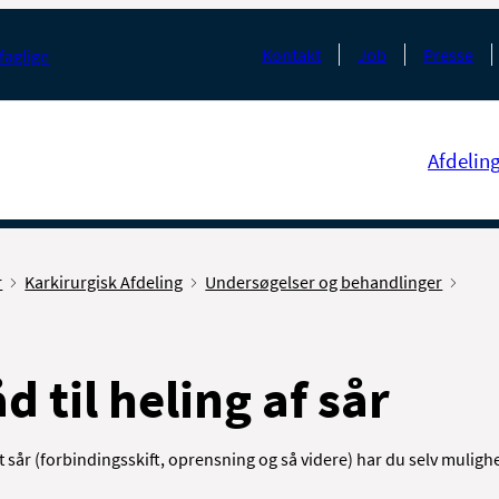
Kontakt
Job
Presse
faglige
Afdelin
r
Karkirurgisk Afdeling
Undersøgelser og behandlinger
d til heling af sår
 sår (forbindingsskift, oprensning og så videre) har du selv mulighe