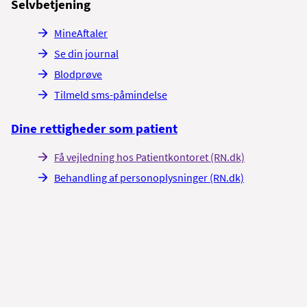
Selvbetjening
andag – torsdag 8.00 – 15.00 og fredag 8.00 – 14.30
te kroppen indimellem. Læg dig med benene højere end hjertet et par
MineAftaler
Se din journal
t
Blodprøve
 har det brug for ’byggemateriale’. Derfor er det vigtigt, at du spiser
Tilmeld sms-påmindelse
 findes i magert kød, fisk og mælkeprodukter. Du kan selv lave prot
 supermarkeder.
Dine rettigheder som patient
fedt findes i mandler, nødder, fisk, mejeriprodukter, olier og avoka
agligt 1 vitaminpille med mineraler.
Få vejledning hos Patientkontoret (RN.dk)
½ liter væske om dagen. Det kan både være vand og andre drikke.
Behandling af personoplysninger (RN.dk)
g
ling, da nikotin gør blodkarrene mindre og derved nedsætter trans
l