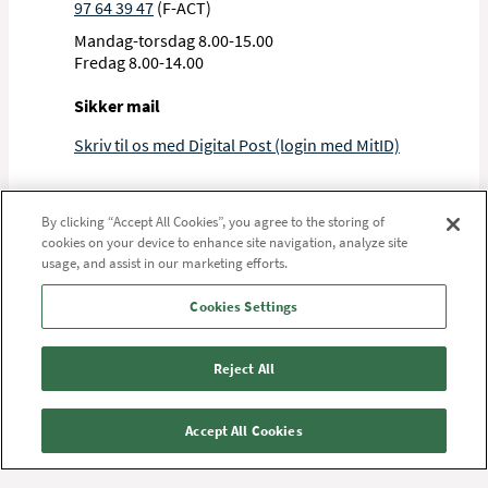
97 64 39 47
(F-ACT)
Mandag-torsdag 8.00-15.00
Fredag 8.00-14.00
Sikker mail
Skriv til os med Digital Post (login med MitID)
By clicking “Accept All Cookies”, you agree to the storing of
Aalborg Universitetshospital, Brovst
cookies on your device to enhance site navigation, analyze site
usage, and assist in our marketing efforts.
Jammerbugt Sundhedshus
Sygehusvej 6
Cookies Settings
9460 Brovst
Se adresse på googlekort
Reject All
Accept All Cookies