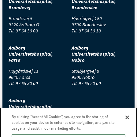
Universitetshospital,
Universitetshospital,
Brandevej
Brønderslev
Brandevej 5
Hjørringvej 180
9220 Aalborg Ø
9700 Brønderslev
Tlf.
97 64 30 00
Tlf.
97 64 30 10
Aalborg
Aalborg
Universitetshospital,
Universitetshospital,
Farsø
Hobro
Højgårdsvej 11
Stolbjergvej 8
9640 Farsø
9500 Hobro
Tlf.
97 65 30 00
Tlf.
97 65 20 00
Aalborg
Universitetshospital,
Thisted
By clicking “Accept All Cookies”, you agree to the storing of
cookies on your device to enhance site navigation, analyze site
Højtoftevej 2
usage, and assist in our marketing efforts.
7700 Thisted
Tlf.
97 65 00 00