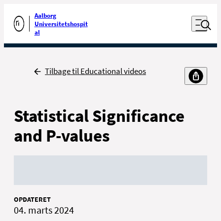
Luk naviga
Udfør søgning
Aalborg
Åben nav
Universitetshospit
Gå til forsiden
al
Tilbage
Tilbage til Educational videos
Statistical Significance
and P-values
OPDATERET
04. marts 2024