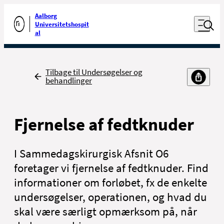
Luk naviga
Udfør søgning
Aalborg
Åben nav
Universitetshospit
Gå til forsiden
al
Tilbage
Tilbage til Undersøgelser og
behandlinger
Fjernelse af fedtknuder
I Sammedagskirurgisk Afsnit O6
foretager vi fjernelse af fedtknuder. Find
informationer om forløbet, fx de enkelte
undersøgelser, operationen, og hvad du
skal være særligt opmærksom på, når