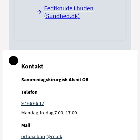
Det kan du forvente på
Fedtknude i huden
Fjernelse af fedtknude
dagen på Afsnit O6
(Sundhed.dk)
pdf, 136 KB
Kontakt
Sammedagskirurgisk Afsnit O6
Telefon
97 66 66 12
Mandag-fredag 7.00–17.00
Mail
ortoaalborg@rn.dk