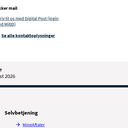
kker mail
riv til os med Digital Post (login
d MitID)
Se alle kontakt­oplysninger
T
st 2026
Selvbetjening
MineAftaler