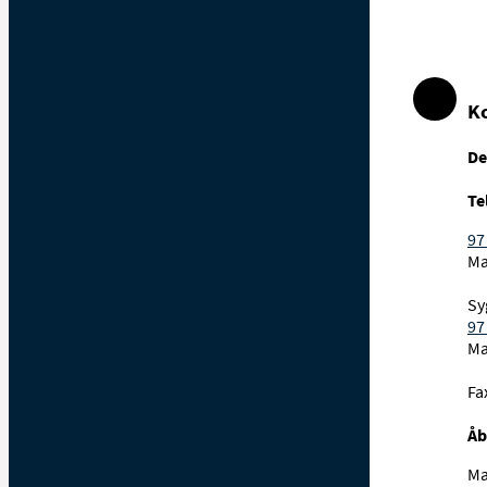
K
De
Te
97
Ma
Sy
97
Ma
Fa
Åb
Ma