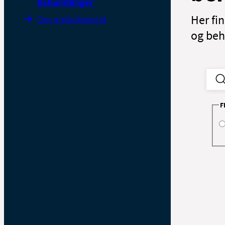
behandlinger
Her fi
Om ambulatoriet
og beh
F