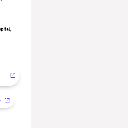
pital,
t