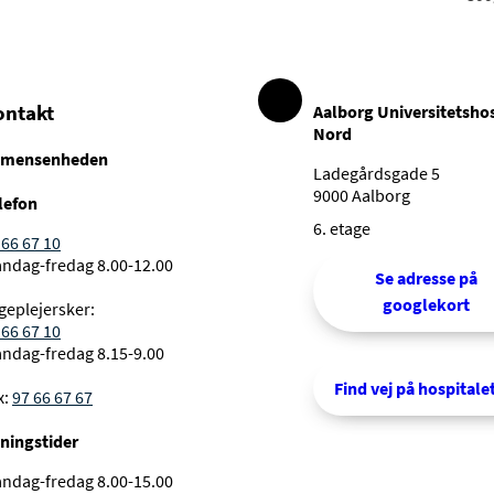
ontakt
Aalborg Universitetshos
Nord
mensenheden
Ladegårdsgade 5
9000 Aalborg
lefon
6. etage
 66 67 10
ndag-fredag 8.00-12.00
Se adresse på
googlekort
geplejersker:
 66 67 10
ndag-fredag 8.15-9.00
Find vej på hospitale
x:
97 66 67 67
ningstider
ndag-fredag 8.00-15.00