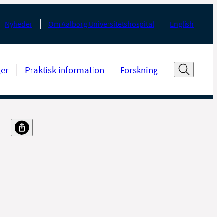
Nyheder
Om Aalborg Universitetshospital
English
ger
Praktisk information
Forskning