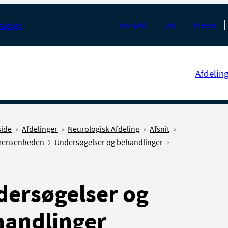
Kontakt
Job
Presse
faglige
Afdelin
side
Afdelinger
Neurologisk Afdeling
Afsnit
ensenheden
Undersøgelser og behandlinger
ersøgelser og
handlinger