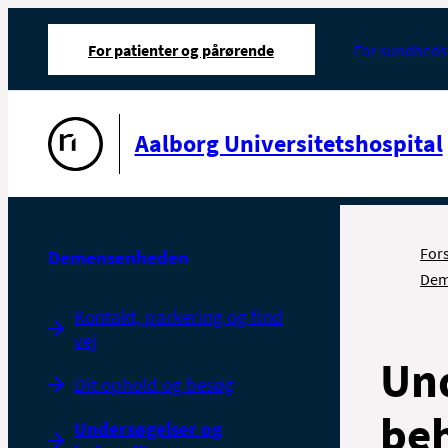
For patienter og pårørende
For sundheds
Gå til forsiden
Aalborg Universitetshospital
For
Demensenheden
Dem
Kontakt, parkering og find
vej
Und
Dit ophold og besøg
be
Undersøgelser og