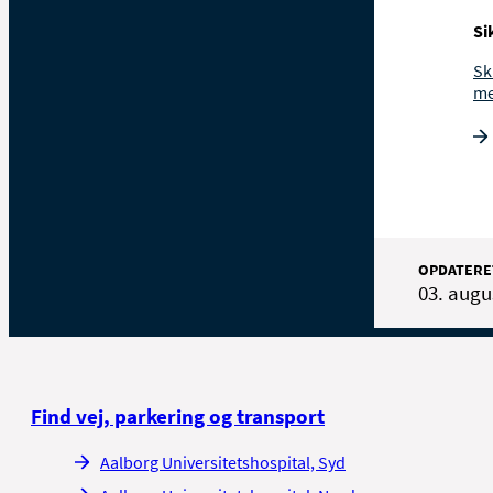
Si
Sk
me
OPDATERE
03. augu
Find vej, parkering og transport
Aalborg Universitetshospital, Syd