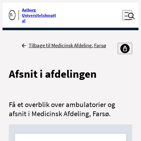
Luk naviga
Udfør søgning
Aalborg
Åben nav
Universitetshospit
Gå til forsiden
al
Tilbage
Tilbage til Medicinsk Afdeling, Farsø
Afsnit i afdelingen
Få et overblik over ambulatorier og
afsnit i Medicinsk Afdeling, Farsø.