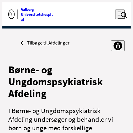
Luk naviga
Udfør søgning
Aalborg
Åben nav
Universitetshospit
Gå til forsiden
al
Tilbage
Tilbage til Afdelinger
Børne- og
Ungdomspsykiatrisk
Afdeling
I Børne- og Ungdomspsykiatrisk
Afdeling undersøger og behandler vi
børn og unge med forskellige