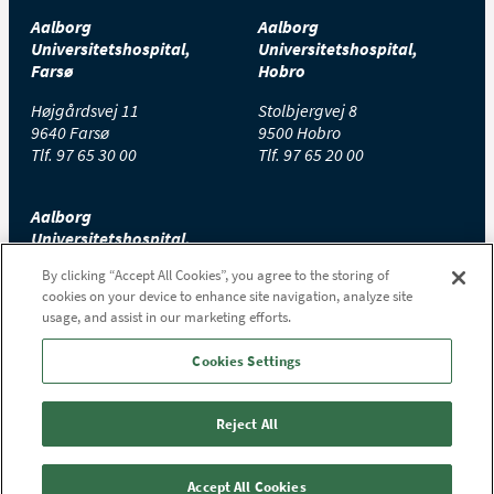
Aalborg
Aalborg
Universitetshospital,
Universitetshospital,
Farsø
Hobro
Højgårdsvej 11
Stolbjergvej 8
9640 Farsø
9500 Hobro
Tlf.
97 65 30 00
Tlf.
97 65 20 00
Aalborg
Universitetshospital,
Thisted
By clicking “Accept All Cookies”, you agree to the storing of
cookies on your device to enhance site navigation, analyze site
Højtoftevej 2
usage, and assist in our marketing efforts.
7700 Thisted
Tlf.
97 65 00 00
Cookies Settings
Reject All
Accept All Cookies