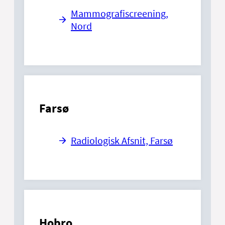
Mammografiscreening,
Nord
Farsø
Radiologisk Afsnit, Farsø
Hobro