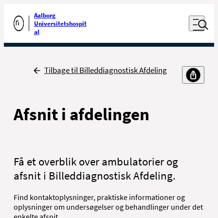
Luk naviga
Udfør søgning
Aalborg
Åben nav
Universitetshospit
Gå til forsiden
al
Tilbage
Tilbage til Billeddiagnostisk Afdeling
Afsnit i afdelingen
Få et overblik over ambulatorier og
afsnit i Billeddiagnostisk Afdeling.
Find kontaktoplysninger, praktiske informationer og
oplysninger om undersøgelser og behandlinger under det
enkelte afsnit.