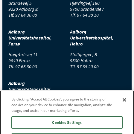
Brandevej 5
Hjørringvej 180
9220 Aalborg Ø
9700 Brønderslev
Tlf.
97 64 30 00
Tlf.
97 64 30 10
Aalborg
Aalborg
Universitetshospital,
Universitetshospital,
Farsø
Hobro
Højgårdsvej 11
Stolbjergvej 8
9640 Farsø
9500 Hobro
Tlf.
97 65 30 00
Tlf.
97 65 20 00
Aalborg
Universitetshospital,
Thisted
By clicking “Accept All Cookies”, you agree to the storing of
cookies on your device to enhance site navigation, analyze site
Højtoftevej 2
usage, and assist in our marketing efforts.
7700 Thisted
Tlf.
97 65 00 00
Cookies Settings