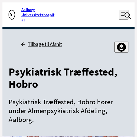
Luk naviga
Udfør søgning
Aalborg
Åben nav
Universitetshospit
Gå til forsiden
al
Tilbage
Tilbage til Afsnit
Psykiatrisk Træffested,
Hobro
Psykiatrisk Træffested, Hobro hører
under Almenpsykiatrisk Afdeling,
Aalborg.