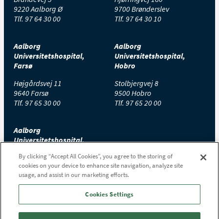
9220 Aalborg Ø
9700 Brønderslev
Tlf.
97 64 30 00
Tlf.
97 64 30 10
Aalborg
Aalborg
Universitetshospital,
Universitetshospital,
Farsø
Hobro
Højgårdsvej 11
Stolbjergvej 8
9640 Farsø
9500 Hobro
Tlf.
97 65 30 00
Tlf.
97 65 20 00
Aalborg
Universitetshospital,
Thisted
By clicking “Accept All Cookies”, you agree to the storing of
cookies on your device to enhance site navigation, analyze site
Højtoftevej 2
usage, and assist in our marketing efforts.
7700 Thisted
Tlf.
97 65 00 00
Cookies Settings