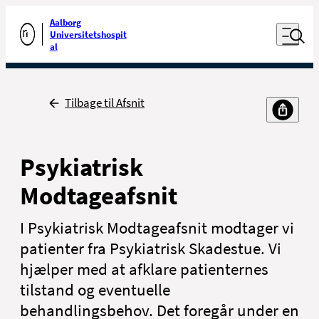
Luk naviga
Udfør søgning
Aalborg
Åben nav
Universitetshospit
Gå til forsiden
al
Tilbage
Tilbage til Afsnit
Psykiatrisk
Modtageafsnit
I Psykiatrisk Modtageafsnit modtager vi
patienter fra Psykiatrisk Skadestue. Vi
hjælper med at afklare patienternes
tilstand og eventuelle
behandlingsbehov. Det foregår under en