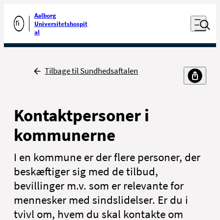
Luk naviga
Udfør søgning
Aalborg
Åben nav
Universitetshospit
Gå til forsiden
al
Tilbage
Tilbage til Sundhedsaftalen
Kontaktpersoner i
kommunerne
I en kommune er der flere personer, der
beskæftiger sig med de tilbud,
bevillinger m.v. som er relevante for
mennesker med sindslidelser. Er du i
tvivl om, hvem du skal kontakte om