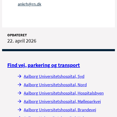
Christian Mosbjerg Østerby
ankrh@rn.dk
Voksenpsykiatri/bostøtte:
Maria Høgh
Christian Mosbjerg Østerby
OPDATERET
22. april 2026
Misbrug: Marlene Hauerslev
Find vej, parkering og transport
Voksen/Ældre
Vibeke Eriksen
Aalborg Universitetshospital, Syd
Aalborg Universitetshospital, Nord
Aalborg Universitetshospital, Hospitalsbyen
Aalborg Universitetshospital, Mølleparkvej
Aalborg Universitetshospital, Brandevej