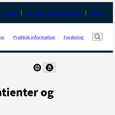
Nyheder
Om Aalborg Universitetshospital
English
ger
Praktisk information
Forskning
atienter og