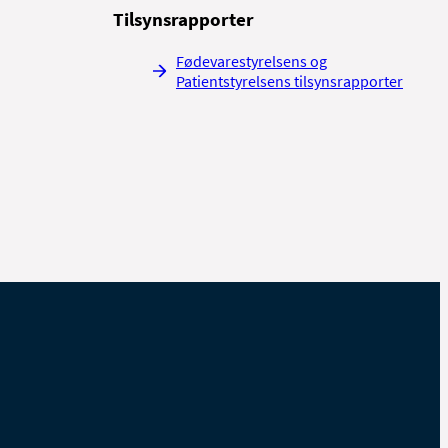
Tilsynsrapporter
Fødevarestyrelsens og
Patientstyrelsens tilsynsrapporter