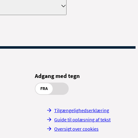
n.
de ved receptionen.
delse, kan du eventuelt læse
.
Søg fx på ’funktionel
Adgang med tegn
FRA
Tilgængelighedserklæring
Guide til oplæsning af tekst
Oversigt over cookies