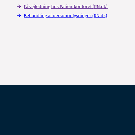
Få vejledning hos Patientkontoret (RN.dk)
Behandling af personoplysninger (RN.dk)