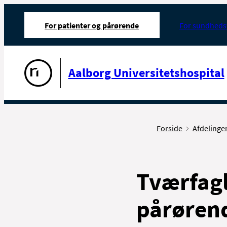
For patienter og pårørende
For sundheds
Gå til forsiden
Aalborg Universitetshospital
Forside
Afdelinge
Tværfagl
pårøren