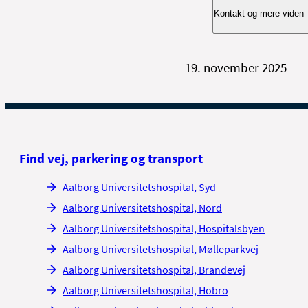
løbet af en pause. D
Socialmedicinsk Enhe
Kontakt og mere viden
19. november 2025
Har du spørgsmål, er
mere på patienthån
lidelse', ‘Håndbog om
Center for Funktio
Find vej, parkering og transport
Tlf. 97 66 39 99
Vi træffes bedst:
Ma
Aalborg Universitetshospital, Syd
Fredag 9.30 – 12.00
Aalborg Universitetshospital, Nord
Aalborg Universitetshospital, Hospitalsbyen
Aalborg Universitetshospital, Mølleparkvej
Aalborg Universitetshospital, Brandevej
Aalborg Universitetshospital, Hobro