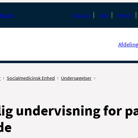
Kontakt
Job
Presse
faglige
Afdelin
r
Socialmedicinsk Enhed
Undersøgelser
ig undervisning for p
de