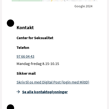
Se klagemuligheder
den måde kan vi mindske risikoen for, at
andre patienter kommer til skade eller får
Google 2024
en dårlig oplevelse.
På Region Nordjyllands hjemmeside kan du
læse mere om utilsigtede hændelser, og
Kontakt
hvordan du rapporterer dem.
Center for Seksualitet
Læs mere om utilsigtede hændelser og
hvordan du rapporterer dem (rn.dk)
Telefon
97 66 04 43
Mandag-fredag 8.15-10.15
Sikker mail
Skriv til os med Digital Post (login med MitID)
Se alle kontakt­oplysninger