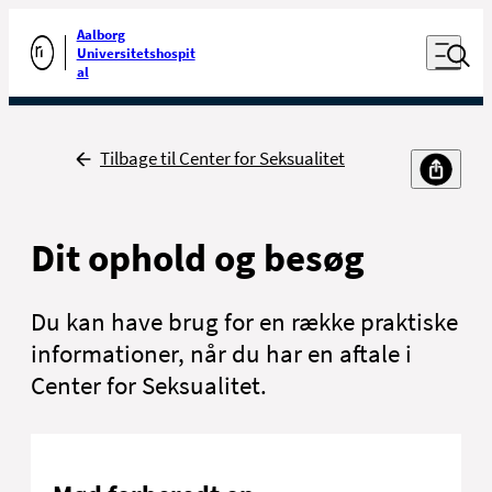
Luk naviga
Udfør søgning
Aalborg
Åben nav
Universitetshospit
Gå til forsiden
al
Tilbage
Tilbage til Center for Seksualitet
Dit ophold og besøg
Du kan have brug for en række praktiske
informationer, når du har en aftale i
Center for Seksualitet
.