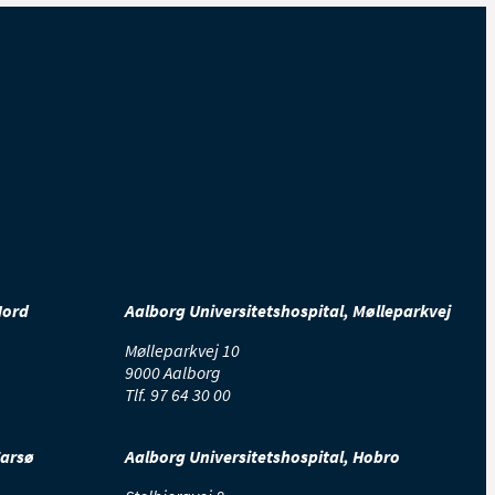
.
testillende medicin fra
kte os, hvis du får feber over
Nord
Aalborg Universitetshospital, Mølleparkvej
Mølleparkvej 10
9000 Aalborg
Tlf.
97 64 30 00
Farsø
Aalborg Universitetshospital, Hobro