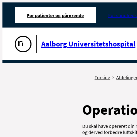
For patienter og pårørende
For sundheds
Gå til forsiden
Aalborg Universitetshospital
Forside
Afdelinge
Operatio
Du skal have opereret din
og derved forbedre luftsk