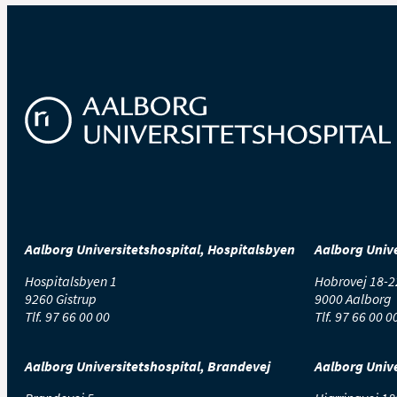
Hvis du skal nyse, s
Tag smertestille
Du kan have smerter
håndkøb, fx Panodil.
Kontakt os, hvis
Kontakt os, hvis der 
38 grader, eller hvis
Aalborg Universitetshospital, Hospitalsbyen
Aalborg Unive
Hospitalsbyen 1
Hobrovej 18-2
9260 Gistrup
9000 Aalborg
Tlf.
97 66 00 00
Tlf.
97 66 00 0
Aalborg Universitetshospital, Brandevej
Aalborg Unive