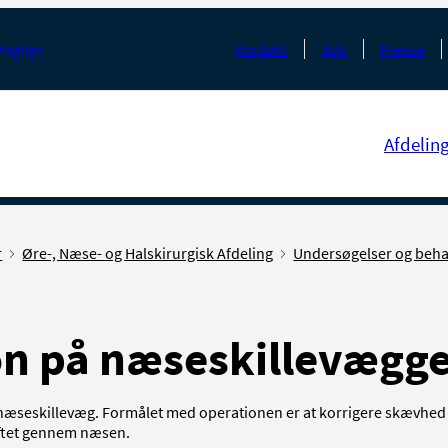
Kontakt
Job
Presse
faglige
Afdelin
r
Øre-, Næse- og Halskirurgisk Afdeling
Undersøgelser og beha
n på næseskillevægge
 næseskillevæg. Formålet med operationen er at korrigere skævhe
iftet gennem næsen.