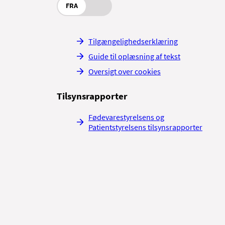
en bedøvelsen.
FRA
uger linser.
te tid efter operationen. Som
e den med ro.
Tilgængelighedserklæring
Guide til oplæsning af tekst
Oversigt over cookies
r kondiløb, hårdt fysisk
Tilsynsrapporter
Fødevarestyrelsens og
Patientstyrelsens tilsynsrapporter
tionen. Hvis du har en
er hovedet eller hæve din
 en typisk eftervirkning af