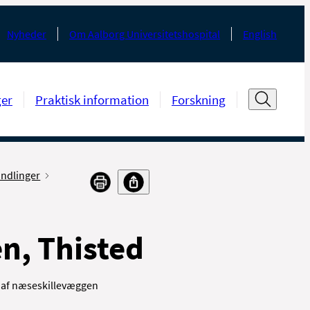
Nyheder
Om Aalborg Universitetshospital
English
ger
Praktisk information
Forskning
ndlinger
n, Thisted
d af næseskillevæggen