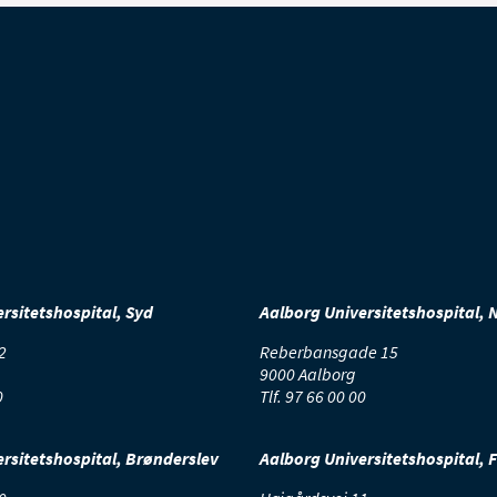
kal du gøre det med åben mund, så der ikke skabes overtryk i næsen
nde efter behov
 eller ubehag efter operationen. Du kan mindske smerten med smer
 du får problemer i den første tid
opstår problemer i den første tid efter operationen. Du skal fx konta
 det bløder meget fra næsen.
rsitetshospital, Syd
Aalborg Universitetshospital, 
2
Reberbansgade 15
9000 Aalborg
0
Tlf.
97 66 00 00
rsitetshospital, Brønderslev
Aalborg Universitetshospital, 