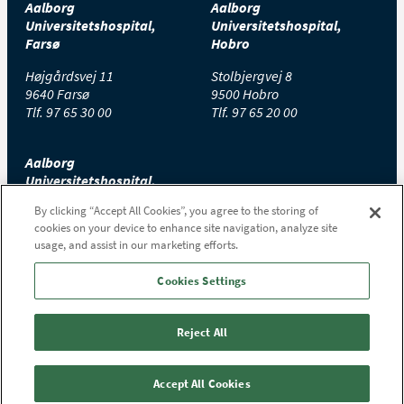
Aalborg
Aalborg
Universitetshospital,
Universitetshospital,
Farsø
Hobro
Højgårdsvej 11
Stolbjergvej 8
9640 Farsø
9500 Hobro
Tlf.
97 65 30 00
Tlf.
97 65 20 00
Aalborg
Universitetshospital,
Thisted
By clicking “Accept All Cookies”, you agree to the storing of
cookies on your device to enhance site navigation, analyze site
Højtoftevej 2
usage, and assist in our marketing efforts.
7700 Thisted
Tlf.
97 65 00 00
Cookies Settings
Reject All
Accept All Cookies