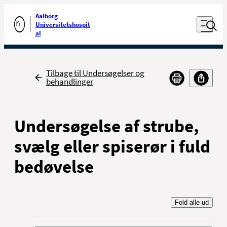
Luk naviga
Udfør søgning
Aalborg
Åben nav
Universitetshospit
Gå til forsiden
al
Tilbage
Tilbage til Undersøgelser og
behandlinger
Undersøgelse af strube,
svælg eller spiserør i fuld
bedøvelse
Fold alle ud