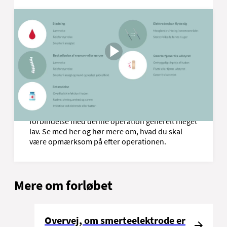
Risici og komplikationer ved
operationen
Som ved alle andre indgreb, er der også nogle
eventuelle komplikationer forbundet med
indoperationen af en smerteelektrode. Heldigvis
er risikoen for alvorlige komplikationer i
forbindelse med denne operation generelt meget
lav. Se med her og hør mere om, hvad du skal
være opmærksom på efter operationen.
Mere om forløbet
Overvej, om smerteelektrode er