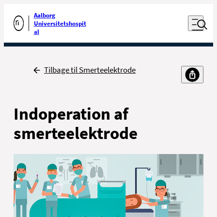
Luk naviga
Udfør søgning
Aalborg
Åben nav
Universitetshospit
Gå til forsiden
al
Tilbage
Tilbage til Smerteelektrode
Indoperation af
smerteelektrode