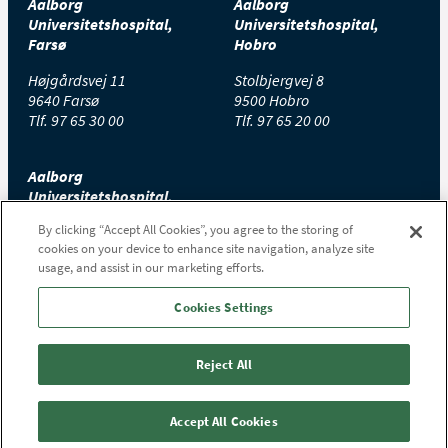
Aalborg
Aalborg
Universitetshospital,
Universitetshospital,
Farsø
Hobro
Højgårdsvej 11
Stolbjergvej 8
9640 Farsø
9500 Hobro
Tlf.
97 65 30 00
Tlf.
97 65 20 00
Aalborg
Universitetshospital,
Thisted
By clicking “Accept All Cookies”, you agree to the storing of
cookies on your device to enhance site navigation, analyze site
Højtoftevej 2
usage, and assist in our marketing efforts.
7700 Thisted
Tlf.
97 65 00 00
Cookies Settings
Reject All
Accept All Cookies