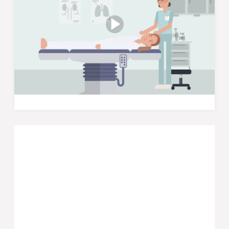
Sådan foregår operationen
Når en smerteelektrode skal indopereres, er
dialogen mellem patient og læge særlig vigtig, da
elektroden gerne skal lægges så præcist som
muligt. Se med her og hør mere om, hvordan
operationen foregår, og hvad du, som patient
eller pårørende, kan forvente.