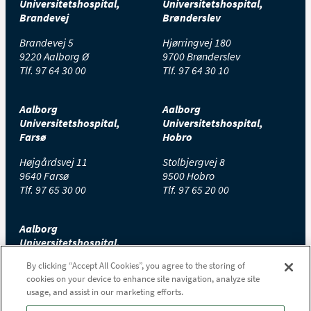
Universitetshospital,
Universitetshospital,
Brandevej
Brønderslev
Brandevej 5
Hjørringvej 180
9220 Aalborg Ø
9700 Brønderslev
Tlf.
97 64 30 00
Tlf.
97 64 30 10
Aalborg
Aalborg
Universitetshospital,
Universitetshospital,
Farsø
Hobro
Højgårdsvej 11
Stolbjergvej 8
9640 Farsø
9500 Hobro
Tlf.
97 65 30 00
Tlf.
97 65 20 00
Aalborg
Universitetshospital,
Thisted
By clicking “Accept All Cookies”, you agree to the storing of
cookies on your device to enhance site navigation, analyze site
Højtoftevej 2
usage, and assist in our marketing efforts.
7700 Thisted
Tlf.
97 65 00 00