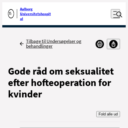
Luk naviga
Udfør søgning
Aalborg
Åben nav
Universitetshospit
Gå til forsiden
al
Tilbage
Tilbage til Undersøgelser og
behandlinger
Gode råd om seksualitet
efter hofteoperation for
kvinder
Fold alle ud