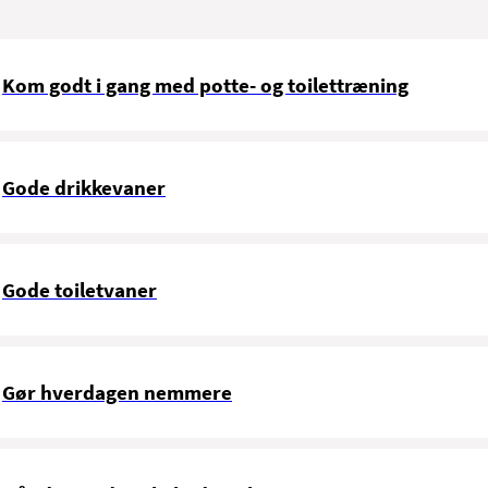
Kom godt i gang med potte- og toilettræning
Gode drikkevaner
Gode toiletvaner
Gør hverdagen nemmere