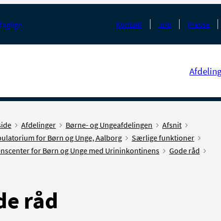
Kontakt
Job
Presse
faglige
Afdelin
side
Afdelinger
Børne- og Ungeafdelingen
Afsnit
ulatorium for Børn og Unge, Aalborg
Særlige funktioner
enscenter for Børn og Unge med Urininkontinens
Gode råd
de råd