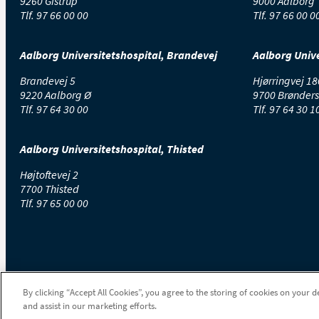
9260 Gistrup
9000 Aalborg
Tlf.
97 66 00 00
Tlf.
97 66 00 0
Aalborg Universitetshospital, Brandevej
Aalborg Unive
Brandevej 5
Hjørringvej 18
9220 Aalborg Ø
9700 Brønders
Tlf.
97 64 30 00
Tlf.
97 64 30 1
Aalborg Universitetshospital, Thisted
Højtoftevej 2
7700 Thisted
Tlf.
97 65 00 00
By clicking “Accept All Cookies”, you agree to the storing of cookies on your d
and assist in our marketing efforts.