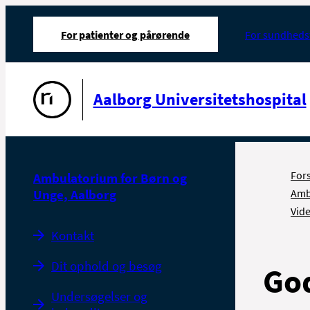
For patienter og pårørende
For sundheds
Gå til forsiden
Aalborg Universitetshospital
For
Ambulatorium for Børn og
Unge, Aalborg
Amb
Vid
Kontakt
Dit ophold og besøg
Go
Undersøgelser og