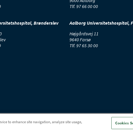
9000 Aalborg
0
Tlf.
97 66 00 00
rsitetshospital, Brønderslev
Aalborg Universitetshospital, 
0
Højgårdsvej 11
lev
9640 Farsø
0
Tlf.
97 65 30 00
evice to enhance site navigation, analyze site usage,
Cookies S