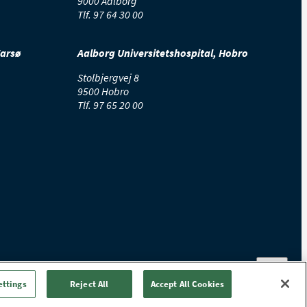
9000 Aalborg
Tlf.
97 64 30 00
Farsø
Aalborg Universitetshospital, Hobro
Stolbjergvej 8
9500 Hobro
Tlf.
97 65 20 00
ettings
Reject All
Accept All Cookies