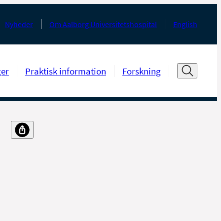
Nyheder
Om Aalborg Universitetshospital
English
ger
Praktisk information
Forskning