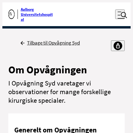
Luk naviga
Udfør søgning
Aalborg
Åben nav
Universitetshospit
Gå til forsiden
al
Tilbage
Tilbage til Opvågning Syd
Om Opvågningen
I Opvågning Syd varetager vi
observationer for mange forskellige
kirurgiske specialer.
Generelt om Opvågningen