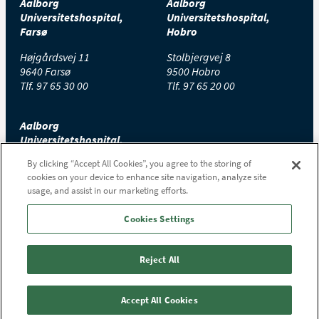
Aalborg
Aalborg
Universitetshospital,
Universitetshospital,
Farsø
Hobro
Højgårdsvej 11
Stolbjergvej 8
9640 Farsø
9500 Hobro
Tlf.
97 65 30 00
Tlf.
97 65 20 00
Aalborg
Universitetshospital,
Thisted
By clicking “Accept All Cookies”, you agree to the storing of
cookies on your device to enhance site navigation, analyze site
Højtoftevej 2
usage, and assist in our marketing efforts.
7700 Thisted
Tlf.
97 65 00 00
Cookies Settings
Reject All
Accept All Cookies