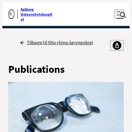
Luk naviga
Udfør søgning
Aalborg
Åben nav
Universitetshospit
Gå til forsiden
al
Tilbage
Tilbage til Oto-rhino-laryngologi
Publications