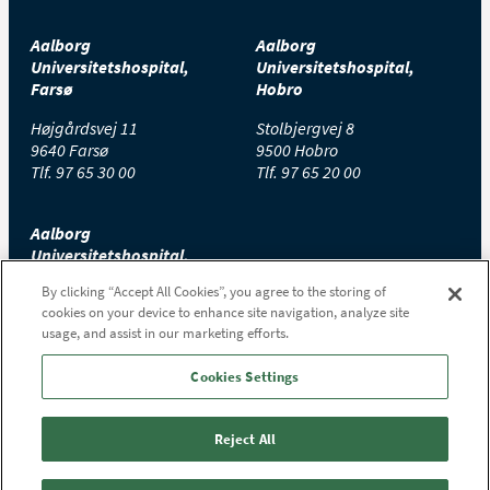
Aalborg
Aalborg
Universitetshospital,
Universitetshospital,
Farsø
Hobro
Højgårdsvej 11
Stolbjergvej 8
9640 Farsø
9500 Hobro
Tlf.
97 65 30 00
Tlf.
97 65 20 00
Aalborg
Universitetshospital,
Thisted
By clicking “Accept All Cookies”, you agree to the storing of
cookies on your device to enhance site navigation, analyze site
Højtoftevej 2
usage, and assist in our marketing efforts.
7700 Thisted
Tlf.
97 65 00 00
Cookies Settings
Reject All