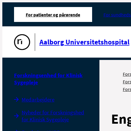
For patienter og pårørende
For sundheds
Gå til forsiden
Aalborg Universitetshospital
For
Forskningsenhed for Klinisk
Sygepleje
For
Fors
Medarbejdere
Nyheder for Forskningshed
Eng
for Klinisk Sygepleje