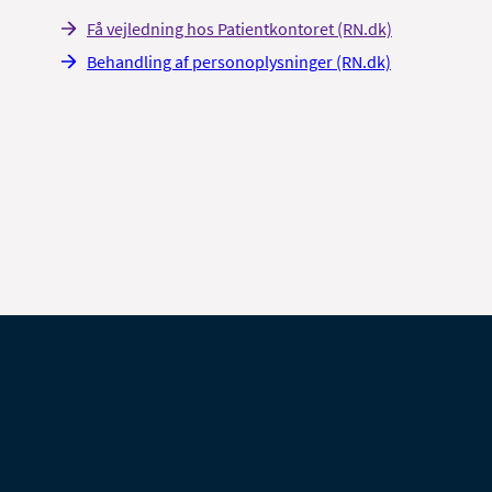
Få vejledning hos Patientkontoret (RN.dk)
Behandling af personoplysninger (RN.dk)