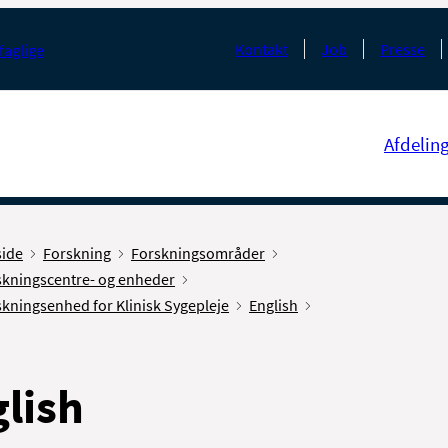
Kontakt
Job
Presse
faglige
Afdelin
side
Forskning
Forskningsområder
skningscentre- og enheder
kningsenhed for Klinisk Sygepleje
English
lish