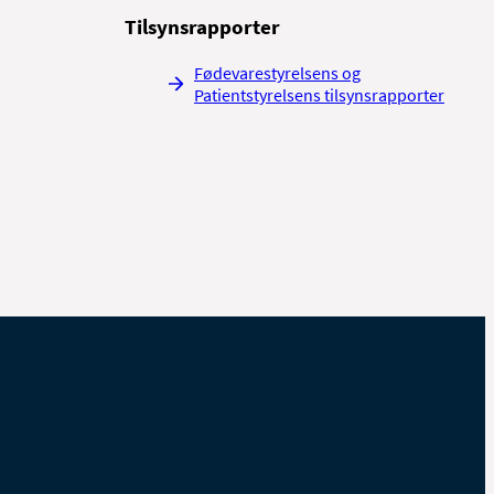
Tilsynsrapporter
Fødevarestyrelsens og
Patientstyrelsens tilsynsrapporter