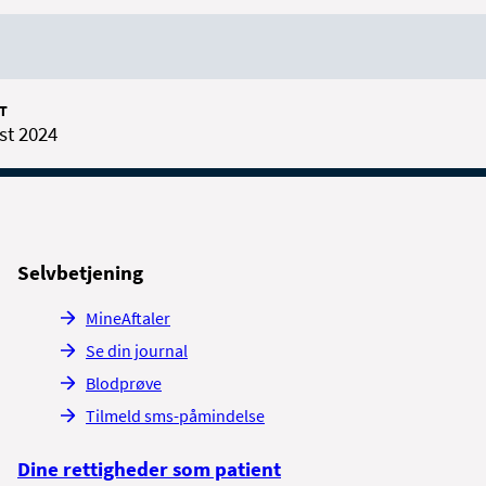
T
st 2024
Selvbetjening
MineAftaler
Se din journal
Blodprøve
Tilmeld sms-påmindelse
Dine rettigheder som patient