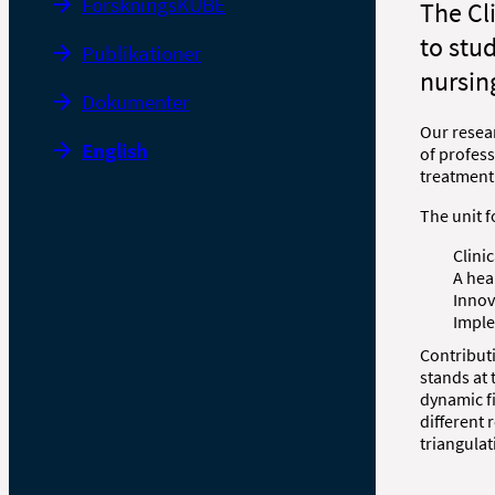
ForskningsKUBE
The Cl
to stu
Publikationer
nursin
Dokumenter
Our resear
English
of profess
treatment 
The unit f
Clini
A hea
Innov
Imple
Contributi
stands at 
dynamic f
different 
triangula