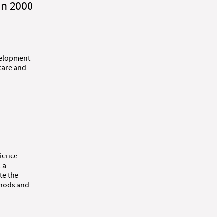
in 2000
evelopment
 care and
cience
 a
te the
thods and