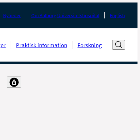
Nyheder
Om Aalborg Universitetshospital
English
ger
Praktisk information
Forskning