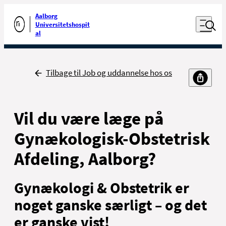
Luk naviga
Udfør søgning
Aalborg
Åben nav
Universitetshospit
Gå til forsiden
al
Tilbage
Tilbage til Job og uddannelse hos os
Vil du være læge på
Gynækologisk-Obstetrisk
Afdeling, Aalborg?
Gynækologi & Obstetrik er
noget ganske særligt – og det
er ganske vist!