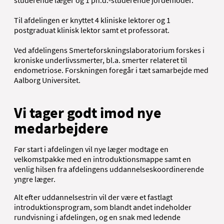
studerende læger og 1 ph.d.-studerende jordemoder.
Til afdelingen er knyttet 4 kliniske lektorer og 1
postgraduat klinisk lektor samt et professorat.
Ved afdelingens Smerteforskningslaboratorium forskes i
kroniske underlivssmerter, bl.a. smerter relateret til
endometriose. Forskningen foregår i tæt samarbejde med
Aalborg Universitet.
Vi tager godt imod nye
medarbejdere
Før start i afdelingen vil nye læger modtage en
velkomstpakke med en introduktionsmappe samt en
venlig hilsen fra afdelingens uddannelseskoordinerende
yngre læger.
Alt efter uddannelsestrin vil der være et fastlagt
introduktionsprogram, som blandt andet indeholder
rundvisning i afdelingen, og en snak med ledende