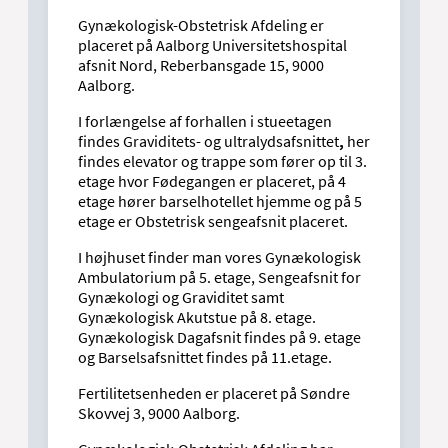
Gynækologisk-Obstetrisk Afdeling er
placeret på Aalborg Universitetshospital
afsnit Nord, Reberbansgade 15, 9000
Aalborg.
I forlængelse af forhallen i stueetagen
findes Graviditets- og ultralydsafsnittet
,
her
findes elevator og trappe som fører op til 3.
etage hvor Fødegangen er placeret, på 4
etage hører barselhotellet hjemme og på 5
etage er Obstetrisk sengeafsnit placeret.
I højhuset finder man vores Gynækologisk
Ambulatorium på 5. etage, Sengeafsnit for
Gynækologi og Graviditet samt
Gynækologisk Akutstue på 8. etage.
Gynækologisk Dagafsnit findes på 9. etage
og Barselsafsnittet findes på 11.etage.
Fertilitetsenheden
er placeret på Søndre
Skovvej 3, 9000 Aalborg.