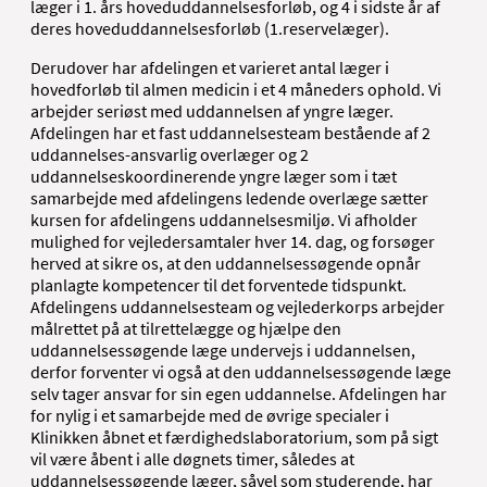
læger i 1. års hoveduddannelsesforløb, og 4 i sidste år af
deres hoveduddannelsesforløb (1.reservelæger).
Derudover har afdelingen et varieret antal læger i
hovedforløb til almen medicin i et 4 måneders ophold. Vi
arbejder seriøst med uddannelsen af yngre læger.
Afdelingen har et fast uddannelsesteam bestående af 2
uddannelses-ansvarlig overlæger og 2
uddannelseskoordinerende yngre læger som i tæt
samarbejde med afdelingens ledende overlæge sætter
kursen for afdelingens uddannelsesmiljø. Vi afholder
mulighed for vejledersamtaler hver 14. dag, og forsøger
herved at sikre os, at den uddannelsessøgende opnår
planlagte kompetencer til det forventede tidspunkt.
Afdelingens uddannelsesteam og vejlederkorps arbejder
målrettet på at tilrettelægge og hjælpe den
uddannelsessøgende læge undervejs i uddannelsen,
derfor forventer vi også at den uddannelsessøgende læge
selv tager ansvar for sin egen uddannelse. Afdelingen har
for nylig i et samarbejde med de øvrige specialer i
Klinikken åbnet et færdighedslaboratorium, som på sigt
vil være åbent i alle døgnets timer, således at
uddannelsessøgende læger, såvel som studerende, har