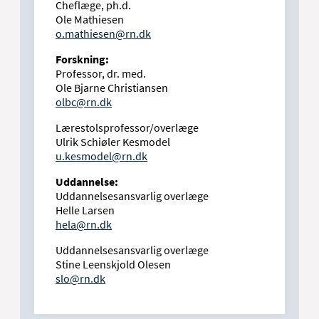
Cheflæge, ph.d.
Ole Mathiesen
o.mathiesen@rn.dk
Forskning:
Professor, dr. med.
Ole Bjarne Christiansen
olbc@rn.dk
Lærestolsprofessor/overlæge
Ulrik Schiøler Kesmodel
u.kesmodel@rn.dk
Uddannelse:
Uddannelsesansvarlig overlæge
Helle Larsen
hela@rn.dk
Uddannelsesansvarlig overlæge
Stine Leenskjold Olesen
slo@rn.dk