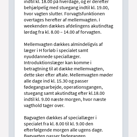
indtil kl. 18.00 på hverdage, og er derefter
behjælpelig med stuegang indtil kl. 19.00,
hvor vagten slutter. Forvagtsfunktionen
overtages herefter af mellemvagten. I
weekenden dækkes afdelingens akutindtag
lørdag fra kl. 8.00 – 14.00 af forvagten.
Mellemvagten dækkes almindeligvis af
læger i H forløb i specialet samt
nyuddannede speciallæger.
Introduktionslæger kan komme i
betragtning til at dække mellemvagten,
dette sker efter aftale. Mellemvagten møder
alle dage ind kl. 15.30 og passer
fødegangsarbejde, operationsgangen,
stuegang samt akutindtag efter kl.18.00
indtil kl. 9.00 næste morgen, hvor næste
vagthold tager over.
Bagvagten dækkes af speciallæger i
specialet fra kl. 8.00 til kl. 9.00 den
efterfølgende morgen alle ugens dage.
Bagvagten passer fødegangen,