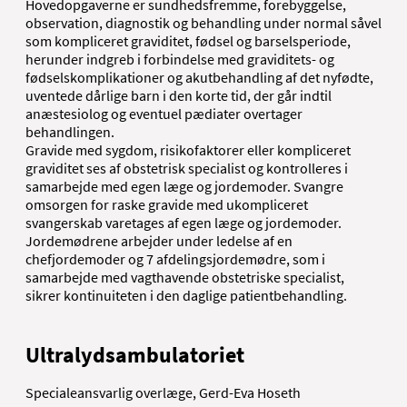
Hovedopgaverne er sundhedsfremme, forebyggelse,
observation, diagnostik og behandling under normal såvel
som kompliceret graviditet, fødsel og barselsperiode,
herunder indgreb i forbindelse med graviditets- og
fødselskomplikationer og akutbehandling af det nyfødte,
uventede dårlige barn i den korte tid, der går indtil
anæstesiolog og eventuel pædiater overtager
behandlingen.
Gravide med sygdom, risikofaktorer eller kompliceret
graviditet ses af obstetrisk specialist og kontrolleres i
samarbejde med egen læge og jordemoder. Svangre
omsorgen for raske gravide med ukompliceret
svangerskab varetages af egen læge og jordemoder.
Jordemødrene arbejder under ledelse af en
chefjordemoder og 7 afdelingsjordemødre, som i
samarbejde med vagthavende obstetriske specialist,
sikrer kontinuiteten i den daglige patientbehandling.
Ultralydsambulatoriet
Specialeansvarlig overlæge, Gerd-Eva Hoseth