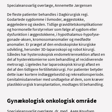
Specialeansvarlig overlæge, Annemette Jørgensen
De fleste patienter behandles i Dagkirurgisk regi.
Godartede sygdomme i livmoder, æggestokke,
æggeledere og skeden. Tidlige graviditetskomplikationer
og hormonelle forstyrrelser som følge af sygdom eller
dysfunktion i æggestokkene, i hypothalamus-hypofyse-
gonade-aksen, kromosomanomalier og medfødte
anomalier. Er præget af den endoskopiske kirurgiske
udvikling, herunder 3D-laparoskopi og robot kirurgi.
Således har hysteroskopisk endometrieresektion afløst en
del af hysterektomierne som behandling af recidiverende
metroragi. Ligeledes har laparoskopisk kirurgi afløst en
del af den tidligere fertilitetskirurgi. For patienter betyder
dette især kortere indlæggelsestid og rekreationsperiode.
Genitalmisdannelser med undtagelse af dem, som kræver
plastikkirurgisk transplantation, modtages til behandling.
Gynækologisk onkologisk område
Specialeansvarlig overlæge, dr. med., Aage Knudsen