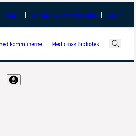
Nyheder
Om Aalborg Universitetshospital
English
med kommunerne
Medicinsk Bibliotek