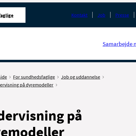
Kontakt
Job
Presse
aglige
Samarbejde 
side
For sundhedsfaglige
Job og uddannelse
ervisning på dyremodeller
ervisning på
remodeller