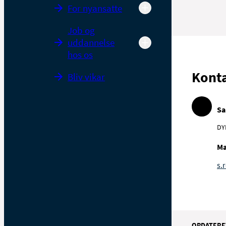
For nyansatte
Job og
uddannelse
hos os
Kont
Bliv vikar
Sa
DY
Ma
s.
OPDATERE