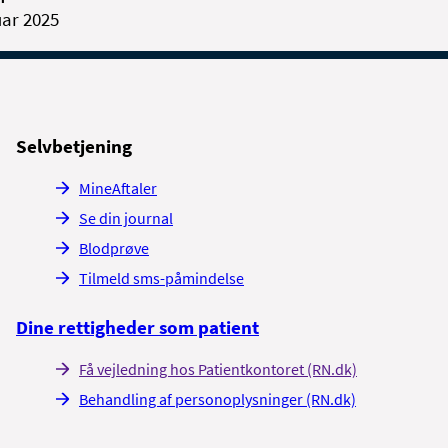
uar 2025
Selvbetjening
MineAftaler
Se din journal
Blodprøve
Tilmeld sms-påmindelse
Dine rettigheder som patient
Få vejledning hos Patientkontoret (RN.dk)
Behandling af personoplysninger (RN.dk)