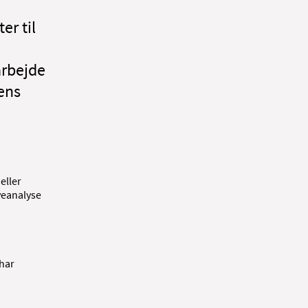
er til
arbejde
ens
eller
veanalyse
 har