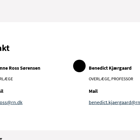
akt
nne Ross Sørensen
Benedict Kjærgaard
RLÆGE
OVERLÆGE, PROFESSOR
il
Mail
ross@rn.dk
benedict.kjaergaard@rn
T