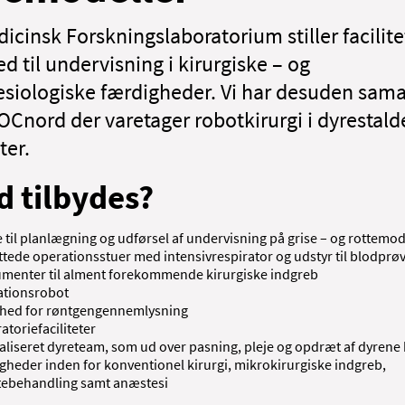
cinsk Forskningslaboratorium stiller facilitet
d til undervisning i kirurgiske – og
siologiske færdigheder. Vi har desuden sam
Cnord der varetager robotkirurgi i dyrestald
eter.
 tilbydes?
e til planlægning og udførsel af undervisning på grise – og rottemod
ttede operationsstuer med intensivrespirator og udstyr til blodprø
umenter til alment forekommende kirurgiske indgreb
tionsrobot
hed for røntgengennemlysning
atoriefaciliteter
aliseret dyreteam, som ud over pasning, pleje og opdræt af dyrene
gheder inden for konventionel kirurgi, mikrokirurgiske indgreb,
ebehandling samt anæstesi