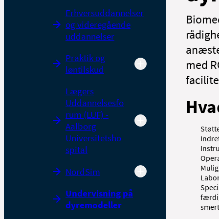
Erhversuddannelser
Biomedi
og videregående
rådighe
uddannelser
anæste
Praktik og
med RO
løntilskud
facilit
Lægers
Hvad
Uddannelsesfo
rum (LUF) -
Aalborg
Støtt
Universitetsho
Indre
Instr
spital
Opera
Mulig
NordSim
Labor
Speci
Undervisning på
færdi
dyremodeller
smert