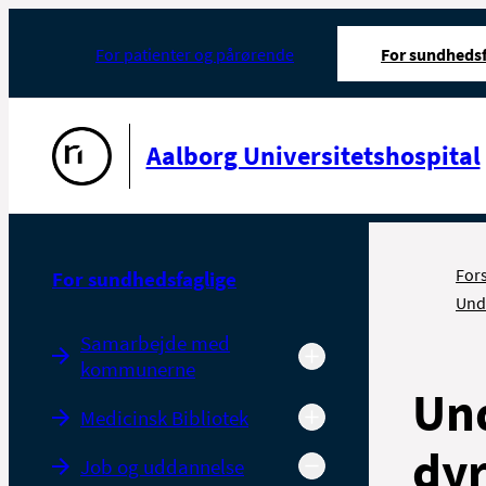
For patienter og pårørende
For sundhedsf
Gå til forsiden
Aalborg Universitetshospital
For
For sundhedsfaglige
Und
Samarbejde med
kommunerne
Und
Medicinsk Bibliotek
dy
Job og uddannelse