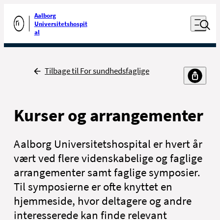
Luk naviga
Udfør søgning
Aalborg
Åben nav
Universitetshospit
Gå til forsiden
al
Tilbage
Tilbage til For sundhedsfaglige
Kurser og arrangementer
Aalborg Universitetshospital er hvert år
vært ved flere videnskabelige og faglige
arrangementer samt faglige symposier.
Til symposierne er ofte knyttet en
hjemmeside, hvor deltagere og andre
interesserede kan finde relevant