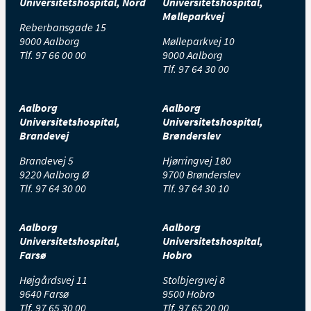
Universitetshospital, Nord
Universitetshospital,
Mølleparkvej
Reberbansgade 15
9000 Aalborg
Mølleparkvej 10
Tlf.
97 66 00 00
9000 Aalborg
Tlf.
97 64 30 00
Aalborg
Aalborg
Universitetshospital,
Universitetshospital,
Brandevej
Brønderslev
Brandevej 5
Hjørringvej 180
9220 Aalborg Ø
9700 Brønderslev
Tlf.
97 64 30 00
Tlf.
97 64 30 10
Aalborg
Aalborg
Universitetshospital,
Universitetshospital,
Farsø
Hobro
Højgårdsvej 11
Stolbjergvej 8
9640 Farsø
9500 Hobro
Tlf.
97 65 30 00
Tlf.
97 65 20 00