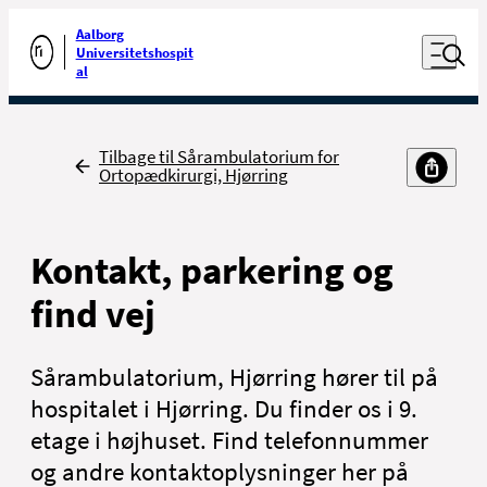
Luk naviga
Udfør søgning
Aalborg
Åben nav
Universitetshospit
Gå til forsiden
al
Tilbage
Tilbage til Sårambulatorium for
Ortopædkirurgi, Hjørring
Kontakt, parkering og
find vej
Sårambulatorium, Hjørring hører til på
hospitalet i Hjørring. Du finder os i 9.
etage i højhuset. Find telefonnummer
og andre kontaktoplysninger her på