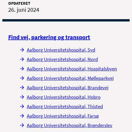
om de bedste bus- og togforbindelser for
OPDATERET
befordringsgodtgørelse
dig. Ring til NT på tlf. 98 11 11 11.
26. juni 2024
Se afgangs- og ankomsttider i
Rejseplanen
Find vej, parkering og transport
Aalborg Universitetshospital, Syd
Aalborg Universitetshospital, Nord
Aalborg Universitetshospital, Hospitalsbyen
Aalborg Universitetshospital, Mølleparkvej
Aalborg Universitetshospital, Brandevej
Aalborg Universitetshospital, Hobro
Aalborg Universitetshospital, Thisted
Aalborg Universitetshospital, Farsø
Aalborg Universitetshospital, Brønderslev