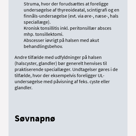
Struma, hvor der forudsættes at foreligge
undersøgelse af thyreoideatal, scintigrafi og en
finnåls-undersøgelse (evt. via øre-, næse-, hals
speciallæge).
Kronisk tonsillitis inkl. peritonsillær absces
mhp. tonsillektomi.
Abscesser iøvrigt på halsen med akut
behandlingsbehov.
Andre tilfælde med udfyldninger på halsen
(halscyster, glandler) bør generelt henvises til
praktiserende speciallæger. Undtagelser gøres i de
tilfælde, hvor der eksempelvis foreligger UL-
undersøgelse med påvisning af feks. cyste eller
glandler.
Søvnapnø