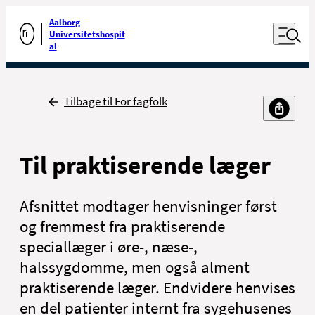
Luk naviga
Udfør søgning
Aalborg
Åben nav
Universitetshospit
Gå til forsiden
al
Tilbage
Tilbage til For fagfolk
Til praktiserende læger
Afsnittet modtager henvisninger først
og fremmest fra praktiserende
speciallæger i øre-, næse-,
halssygdomme, men også alment
praktiserende læger. Endvidere henvises
en del patienter internt fra sygehusenes