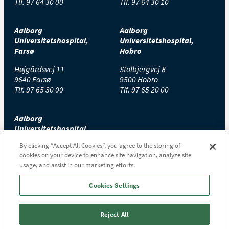
Tlf.
97 64 30 00
Tlf.
97 64 30 10
Aalborg
Aalborg
Universitetshospital,
Universitetshospital,
Farsø
Hobro
Højgårdsvej 11
Stolbjergvej 8
9640 Farsø
9500 Hobro
Tlf.
97 65 30 00
Tlf.
97 65 20 00
Aalborg
Universitetshospital,
Thisted
By clicking “Accept All Cookies”, you agree to the storing of
cookies on your device to enhance site navigation, analyze site
Højtoftevej 2
usage, and assist in our marketing efforts.
7700 Thisted
Tlf.
97 65 00 00
Cookies Settings
Reject All