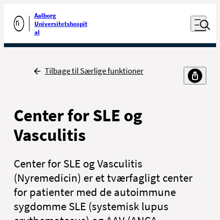
Luk naviga
Udfør søgning
Aalborg
Åben nav
Universitetshospit
Gå til forsiden
al
Tilbage
Tilbage til Særlige funktioner
Center for SLE og
Vasculitis
Center for SLE og Vasculitis
(Nyremedicin) er et tværfagligt center
for patienter med de autoimmune
sygdomme SLE (systemisk lupus