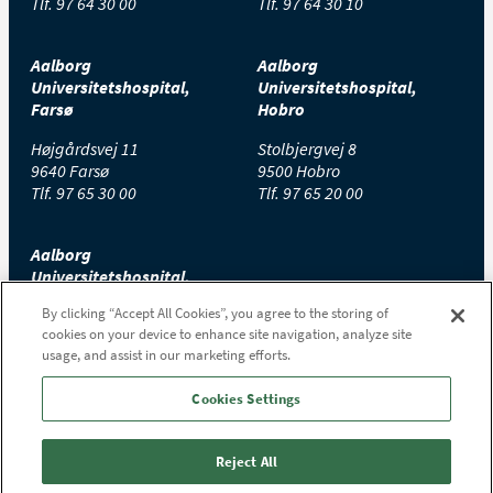
Tlf.
97 64 30 00
Tlf.
97 64 30 10
Aalborg
Aalborg
Universitetshospital,
Universitetshospital,
Farsø
Hobro
Højgårdsvej 11
Stolbjergvej 8
9640 Farsø
9500 Hobro
Tlf.
97 65 30 00
Tlf.
97 65 20 00
Aalborg
Universitetshospital,
Thisted
By clicking “Accept All Cookies”, you agree to the storing of
cookies on your device to enhance site navigation, analyze site
Højtoftevej 2
usage, and assist in our marketing efforts.
7700 Thisted
Tlf.
97 65 00 00
Cookies Settings
Reject All