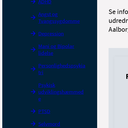
ADHD
Se inf
Angst og
udredn
Tvangssygdomme
Aalbor
Depression
Mani og Bipolar
lidelse
Personlighedspsykia
tri
Psykisk
udviklingshæmmed
e
PTSD
Selvmord