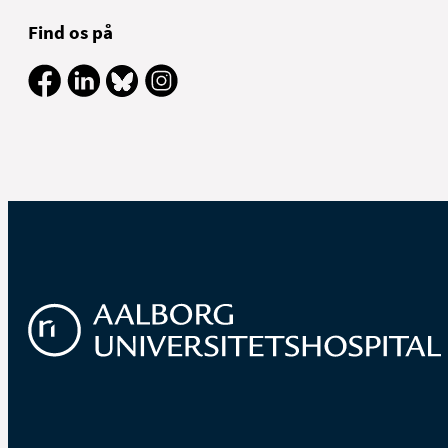
Find os på
N
m
b