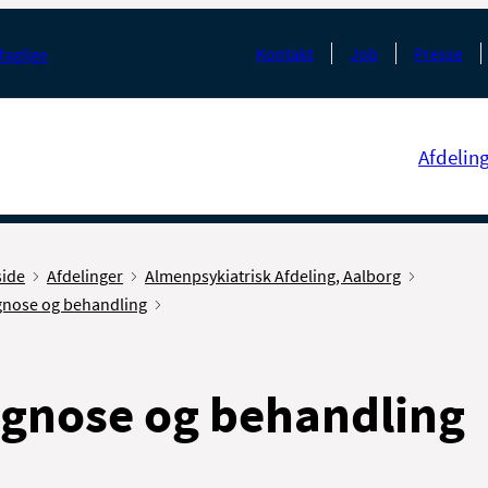
Kontakt
Job
Presse
faglige
Afdelin
side
Afdelinger
Almenpsykiatrisk Afdeling, Aalborg
gnose og behandling
gnose og behandling