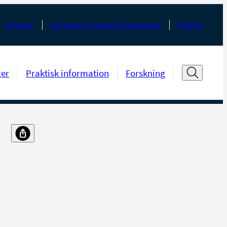
Nyheder
Om Aalborg Universitetshospital
English
ger
Praktisk information
Forskning