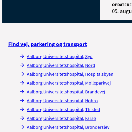
U
OPDATERE
d
05. augu
H
b
Find vej, parkering og transport
f
Aalborg Universitetshospital, Syd
M
l
Aalborg Universitetshospital, Nord
i
Aalborg Universitetshospital, Hospitalsbyen
t
Aalborg Universitetshospital, Mølleparkvej
I
Aalborg Universitetshospital, Brandevej
l
Aalborg Universitetshospital, Hobro
V
Aalborg Universitetshospital, Thisted
V
Aalborg Universitetshospital, Farsø
r
Aalborg Universitetshospital, Brønderslev