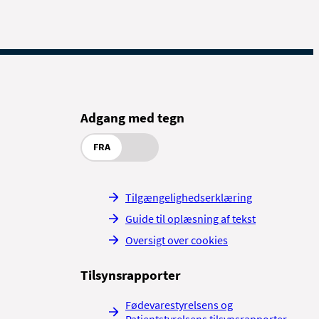
og
id
Adgang med tegn
kan
FRA
for
Tilgængelighedserklæring
så
Guide til oplæsning af tekst
Oversigt over cookies
Tilsynsrapporter
Fødevarestyrelsens og
Patientstyrelsens tilsynsrapporter