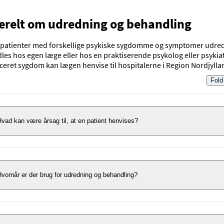
erelt om udredning og behandling
patienter med forskellige psykiske sygdomme og symptomer udre
es hos egen læge eller hos en praktiserende psykolog eller psykiat
eret sygdom kan lægen henvise til hospitalerne i Region Nordjylla
Fold
vad kan være årsag til, at en patient henvises?
et er især sygdommens sværhedsgrad og kompleksitet, der har
etydning for, om egen læge kan henvise patienter til
vornår er der brug for udredning og behandling?
ospitalspsykiatrien. Her er nogle eksempler på, hvad det kan hand
om:
et kan være relevant, at patienter udredes og behandles på en af
Alvorlige symptomer og problemer