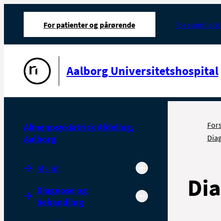
For patienter og pårørende
For sundheds
Gå til forsiden
Aalborg Universitetshospital
For
Almenpsykiatrisk Afdeling,
Aalborg
Dia
Afsnit
Dia
Diagnose og
behandling