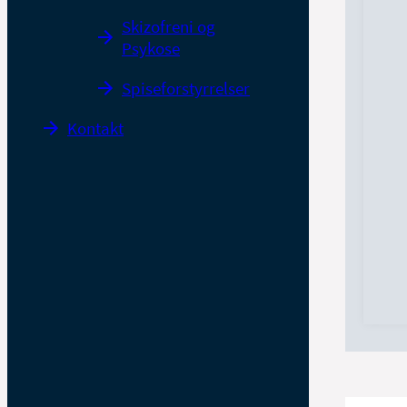
Skizofreni og
Psykose
Spiseforstyrrelser
Kontakt