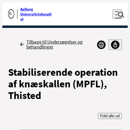
Luk naviga
Udfør søgning
Aalborg
Åben nav
Universitetshospit
Gå til forsiden
al
Tilbage
Tilbage til Undersøgelser og
behandlinger
Stabiliserende operation
af knæskallen (MPFL),
Thisted
Fold alle ud