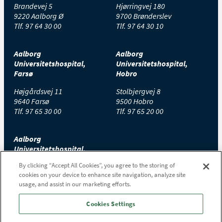
gradvist tilbage i løbet af nogle år.
Brandevej 5
Hjørringvej 180
Du skal medbringe din daglige medicin, både
9220 Aalborg Ø
9700 Brønderslev
kosttilskud og anden medicin samt spray- og
Tlf.
97 64 30 00
Tlf.
97 64 30 10
inhalationsmedicin.
Aalborg
Aalborg
Universitetshospital,
Universitetshospital,
Farsø
Hobro
Højgårdsvej 11
Stolbjergvej 8
9640 Farsø
9500 Hobro
Tlf.
97 65 30 00
Tlf.
97 65 20 00
Aalborg
Universitetshospital,
Thisted
By clicking “Accept All Cookies”, you agree to the storing of
cookies on your device to enhance site navigation, analyze site
Højtoftevej 2
usage, and assist in our marketing efforts.
7700 Thisted
Tlf.
97 65 00 00
Cookies Settings