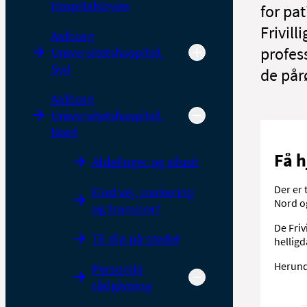
Hospitalsbyen
for pat
Frivil
Aalborg
profes
Universitetshospital,
Syd
de pår
Aalborg
Universitetshospital,
Nord
Få h
Afdelinger og afsnit
Der er 
Find vej, parkering
Nord o
og transport
De Friv
Til dig på stedet
helligd
Herunde
Personlig
rådgivning