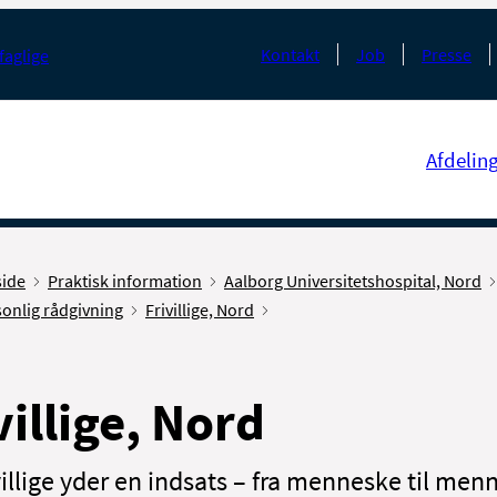
Kontakt
Job
Presse
faglige
Afdelin
side
Praktisk information
Aalborg Universitetshospital, Nord
onlig rådgivning
Frivillige, Nord
villige, Nord
villige yder en indsats – fra menneske til men