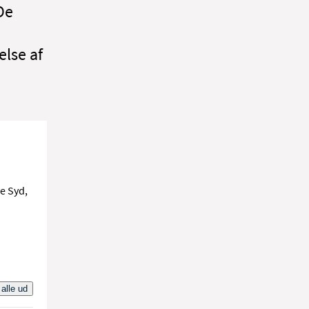
De
else af
ne Syd,
 alle ud