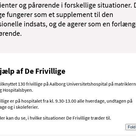
ienter og pårørende i forskellige situationer. 
lige fungerer som et supplement til den
sionelle indsats, og de agerer som en forlæng
ørende.
jælp af De Frivillige
tilknyttet 130 frivillige på Aalborg Universitetshospital på matrikler
g Hospitalsbyen.
illige er på hospitalet fra kl. 9.30-13.00 alle hverdage, undtagen på
age og i skoleferier.
r kan du se, i hvilke situationer De Frivillige træder til.
Fold