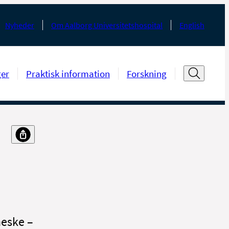
Nyheder
Om Aalborg Universitetshospital
English
ger
Praktisk information
Forskning
neske –