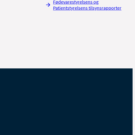
Fødevarestyrelsens og
Patientstyrelsens tilsynsrapporter