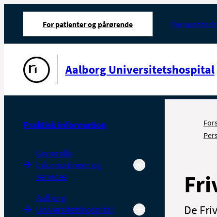
For patienter og pårørende
For sundheds
Gå til forsiden
Aalborg Universitetshospital
For
Praktisk information
Pers
Generelle
informationer og
Fri
services
Aalborg
De Fri
Universitetshospital,