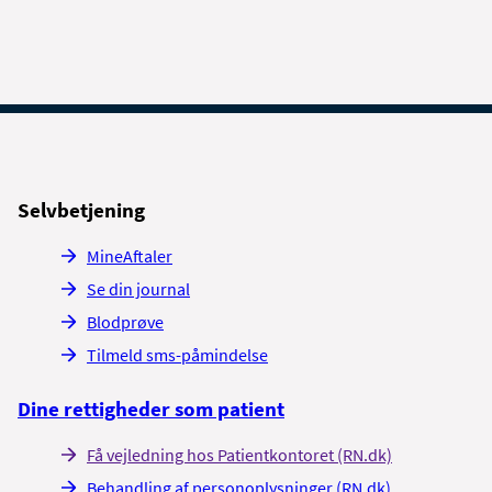
Selvbetjening
MineAftaler
Se din journal
Blodprøve
Tilmeld sms-påmindelse
Dine rettigheder som patient
Få vejledning hos Patientkontoret (RN.dk)
Behandling af personoplysninger (RN.dk)