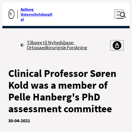
Luk naviga
Udfør søgning
Aalborg
Åben nav
Universitetshospit
Gå til forsiden
al
Tilbage
Tilbage til Nyhedsbase-
Ortopaedkirurigisk-Forskning
Clinical Professor Søren
Kold was a member of
Pelle Hanberg's PhD
assessment committee
30-04-2021