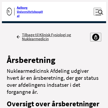
Luk naviga
Udfør søgning
Aalborg
Åben nav
Universitetshospit
Gå til forsiden
al
Tilbage
Tilbage til Klinisk Fysiologi og
Nuklearmedicin
Årsberetning
Nuklearmedicinsk Afdeling udgiver
hvert år en årsberetning, der gør status
over afdelingens indsatser i det
forgangne år.
Oversigt over årsberetninger