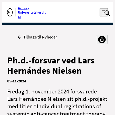
Luk naviga
Udfør søgning
Aalborg
Åben nav
Universitetshospit
Gå til forsiden
al
Tilbage
Tilbage til Nyheder
Ph.d.-forsvar ved Lars
Hernándes Nielsen
05-11-2024
Fredag 1. november 2024 forsvarede
Lars Hernándes Nielsen sit ph.d.-projekt
med titlen “Individual registrations of
systemic anti-cancer treatment therapy