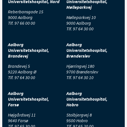
Universitetshospital, Nord
Universitetshospital,
Mølleparkvej
Reberbansgade 15
9000 Aalborg
Mølleparkvej 10
Tlf.
97 66 00 00
9000 Aalborg
Tlf.
97 64 30 00
Aalborg
Aalborg
Universitetshospital,
Universitetshospital,
Brandevej
Brønderslev
Brandevej 5
Hjørringvej 180
9220 Aalborg Ø
9700 Brønderslev
Tlf.
97 64 30 00
Tlf.
97 64 30 10
Aalborg
Aalborg
Universitetshospital,
Universitetshospital,
Farsø
Hobro
Højgårdsvej 11
Stolbjergvej 8
9640 Farsø
9500 Hobro
Tlf.
97 65 30 00
Tlf.
97 65 20 00