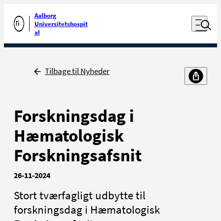
Luk naviga
Udfør søgning
Aalborg
Åben nav
Universitetshospit
Gå til forsiden
al
Tilbage
Tilbage til Nyheder
Forskningsdag i
Hæmatologisk
Forskningsafsnit
26-11-2024
Stort tværfagligt udbytte til
forskningsdag i Hæmatologisk