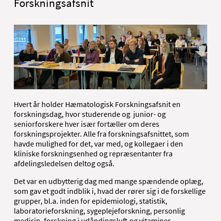
Forskningsafsnit
Hvert år holder Hæmatologisk Forskningsafsnit en
forskningsdag, hvor studerende og junior- og
seniorforskere hver især fortæller om deres
forskningsprojekter. Alle fra forskningsafsnittet, som
havde mulighed for det, var med, og kollegaer i den
kliniske forskningsenhed og repræsentanter fra
afdelingsledelsen deltog også.
Det var en udbytterig dag med mange spændende oplæg,
som gav et godt indblik i, hvad der rører sig i de forskellige
grupper, bl.a. inden for epidemiologi, statistik,
laboratorieforskning, sygeplejeforskning, personlig
medicin, forskning i udåndingsluft og vitaminer.