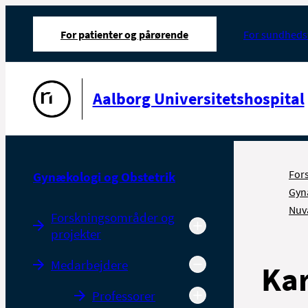
For patienter og pårørende
For sundheds
Gå til forsiden
Aalborg Universitetshospital
For
Gynækologi og Obstetrik
Gyn
Nuv
Forskningsområder og
projekter
Medarbejdere
Ka
Professorer