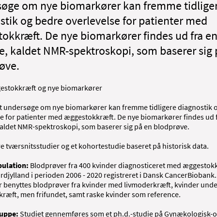
øge om nye biomarkører kan fremme tidlige
stik og bedre overlevelse for patienter med
okkræft. De nye biomarkører findes ud fra en
, kaldet NMR-spektroskopi, som baserer sig 
øve.
estokkræft og nye biomarkører
t undersøge om nye biomarkører kan fremme tidligere diagnostik 
se for patienter med æggestokkræft. De nye biomarkører findes ud f
aldet NMR-spektroskopi, som baserer sig på en blodprøve.
e tværsnitsstudier og et kohortestudie baseret på historisk data.
ulation:
Blodprøver fra 400 kvinder diagnosticeret med æggestokk
djylland i perioden 2006 - 2020 registreret i Dansk CancerBiobank.
 benyttes blodprøver fra kvinder med livmoderkræft, kvinder unde
ræft, men frifundet, samt raske kvinder som reference.
ruppe:
Studiet gennemføres som et ph.d.-studie på Gynækologisk-o