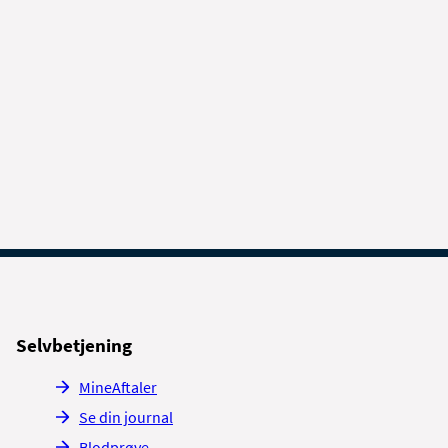
Selvbetjening
MineAftaler
Se din journal
Blodprøve