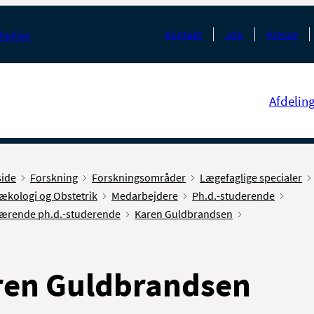
Kontakt
Job
Presse
faglige
Afdelin
side
Forskning
Forskningsområder
Lægefaglige specialer
ækologi og Obstetrik
Medarbejdere
Ph.d.-studerende
ærende ph.d.-studerende
Karen Guldbrandsen
ren Guldbrandsen