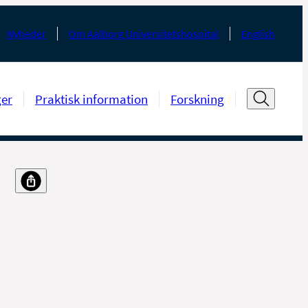
Nyheder
Om Aalborg Universitetshospital
English
ger
Praktisk information
Forskning