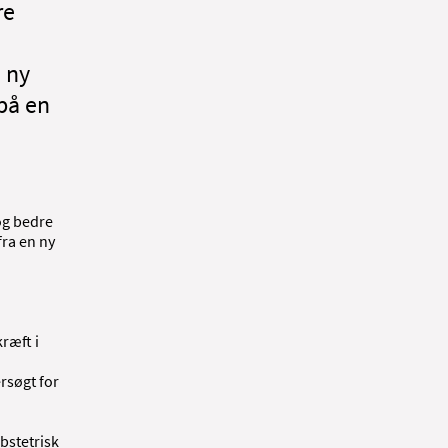
re
 ny
på en
og bedre
ra en ny
ræft i
rsøgt for
bstetrisk