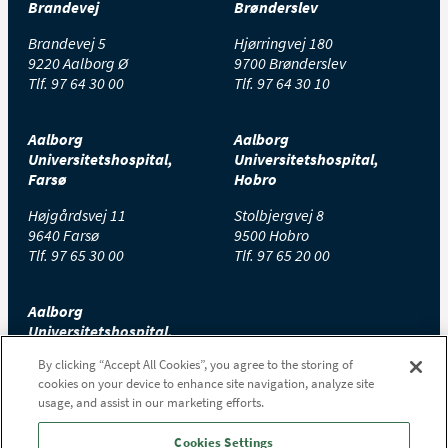
Brandevej
Brønderslev
Brandevej 5
Hjørringvej 180
9220 Aalborg Ø
9700 Brønderslev
Tlf.
97 64 30 00
Tlf.
97 64 30 10
Aalborg
Aalborg
Universitetshospital,
Universitetshospital,
Farsø
Hobro
Højgårdsvej 11
Stolbjergvej 8
9640 Farsø
9500 Hobro
Tlf.
97 65 30 00
Tlf.
97 65 20 00
Aalborg
Universitetshospital,
Thisted
By clicking “Accept All Cookies”, you agree to the storing of
cookies on your device to enhance site navigation, analyze site
Højtoftevej 2
usage, and assist in our marketing efforts.
7700 Thisted
Tlf.
97 65 00 00
Cookies Settings