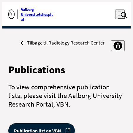
Luk naviga
Udfør søgning
Aalborg
Åben nav
Universitetshospit
Gå til forsiden
al
Tilbage
Tilbage til Radiology Research Center
Publications
To view comprehensive publication
lists, please visit the Aalborg University
Research Portal, VBN.
Publication list on VBN