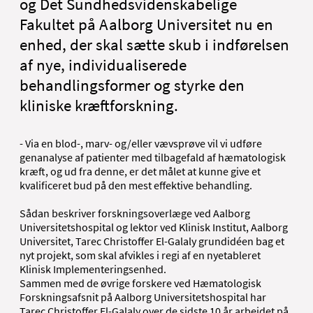
og Det Sundhedsvidenskabelige
Fakultet på Aalborg Universitet nu en
enhed, der skal sætte skub i indførelsen
af nye, individualiserede
behandlingsformer og styrke den
kliniske kræftforskning.
- Via en blod-, marv- og/eller vævsprøve vil vi udføre
genanalyse af patienter med tilbagefald af hæmatologisk
kræft, og ud fra denne, er det målet at kunne give et
kvalificeret bud på den mest effektive behandling.
Sådan beskriver forskningsoverlæge ved Aalborg
Universitetshospital og lektor ved Klinisk Institut, Aalborg
Universitet, Tarec Christoffer El-Galaly grundidéen bag et
nyt projekt, som skal afvikles i regi af en nyetableret
Klinisk Implementeringsenhed.
Sammen med de øvrige forskere ved Hæmatologisk
Forskningsafsnit på Aalborg Universitetshospital har
Tarec Christoffer El-Galaly over de sidste 10 år arbejdet på