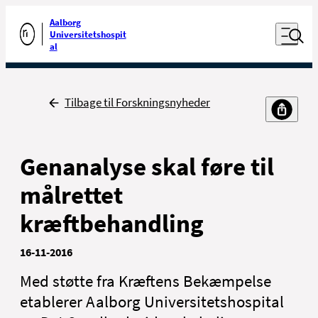
Luk naviga
Udfør søgning
Aalborg
Åben nav
Universitetshospit
Gå til forsiden
al
Tilbage
Tilbage til Forskningsnyheder
Genanalyse skal føre til
målrettet
kræftbehandling
16-11-2016
Med støtte fra Kræftens Bekæmpelse
etablerer Aalborg Universitetshospital