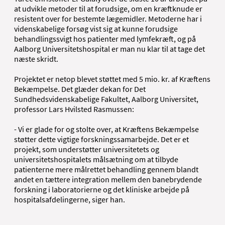
at udvikle metoder til at forudsige, om en kræftknude er
resistent over for bestemte lægemidler. Metoderne har i
videnskabelige forsøg vist sig at kunne forudsige
behandlingssvigt hos patienter med lymfekræft, og på
Aalborg Universitetshospital er man nu klar til at tage det
næste skridt.
Projektet er netop blevet støttet med 5 mio. kr. af Kræftens
Bekæmpelse. Det glæder dekan for Det
Sundhedsvidenskabelige Fakultet, Aalborg Universitet,
professor Lars Hvilsted Rasmussen:
- Vi er glade for og stolte over, at Kræftens Bekæmpelse
støtter dette vigtige forskningssamarbejde. Det er et
projekt, som understøtter universitetets og
universitetshospitalets målsætning om at tilbyde
patienterne mere målrettet behandling gennem blandt
andet en tættere integration mellem den banebrydende
forskning i laboratorierne og det kliniske arbejde på
hospitalsafdelingerne, siger han.