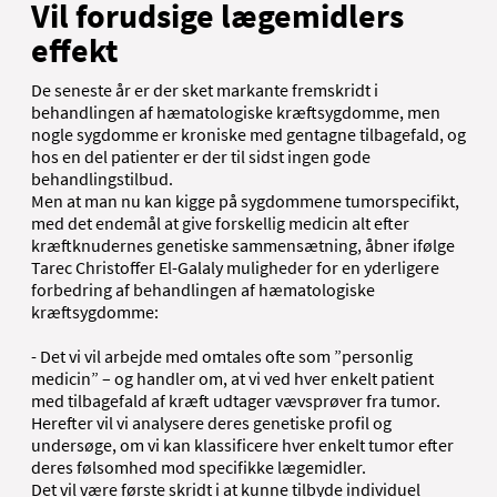
Vil forudsige lægemidlers
effekt
De seneste år er der sket markante fremskridt i
behandlingen af hæmatologiske kræftsygdomme, men
nogle sygdomme er kroniske med gentagne tilbagefald, og
hos en del patienter er der til sidst ingen gode
behandlingstilbud.
Men at man nu kan kigge på sygdommene tumorspecifikt,
med det endemål at give forskellig medicin alt efter
kræftknudernes genetiske sammensætning, åbner ifølge
Tarec Christoffer El-Galaly muligheder for en yderligere
forbedring af behandlingen af hæmatologiske
kræftsygdomme:
- Det vi vil arbejde med omtales ofte som ”personlig
medicin” – og handler om, at vi ved hver enkelt patient
med tilbagefald af kræft udtager vævsprøver fra tumor.
Herefter vil vi analysere deres genetiske profil og
undersøge, om vi kan klassificere hver enkelt tumor efter
deres følsomhed mod specifikke lægemidler.
Det vil være første skridt i at kunne tilbyde individuel