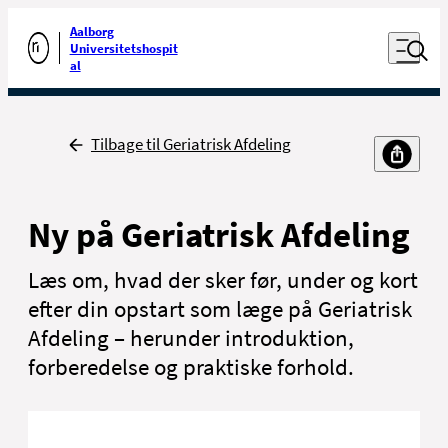
Luk naviga
Udfør søgning
Aalborg
Åben nav
Universitetshospit
Gå til forsiden
al
Tilbage
Tilbage til Geriatrisk Afdeling
Ny på Geriatrisk Afdeling
Læs om, hvad der sker før, under og kort
efter din opstart som læge på Geriatrisk
Afdeling – herunder introduktion,
forberedelse og praktiske forhold.